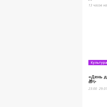
13 часов н
Культур
«День д
🎁✨
23:00
29.0