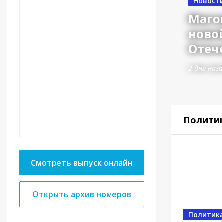
Новост
Маго
ново
Отеч
2 дня наз
Полити
Смотреть выпуск онлайн
Открыть архив номеров
Власть
Политик