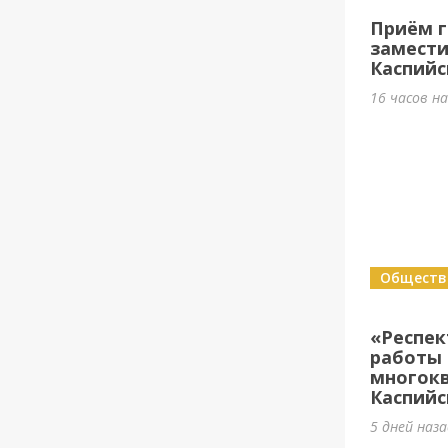
Приём г
замести
Каспийс
16 часов н
Обществ
«Респе
работы 
многок
Каспийс
5 дней наз