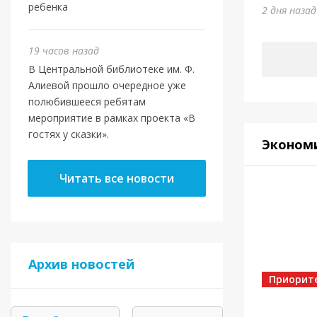
Юми
ребенка
2 дня наза
5 дней на
19 часов назад
В Центральной библиотеке им. Ф.
Алиевой прошло очередное уже
полюбившееся ребятам
мероприятие в рамках проекта «В
гостях у сказки».
Эконом
Читать все новости
Спорт
Архив новостей
Золот
Приорит
5 дней на