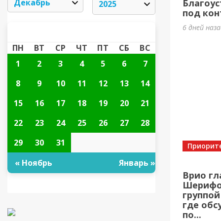
Благоус
под кон
6 дней наз
ДЕКАБРЬ 2025
«
»
ПН
ВТ
СР
ЧТ
ПТ
СБ
ВС
1
2
3
4
5
6
7
8
9
10
11
12
13
14
15
16
17
18
19
20
21
22
23
24
25
26
27
28
29
30
31
Приорит
« Ноябрь
Январь »
Врио гл
Шерифов
группой
где обс
по...