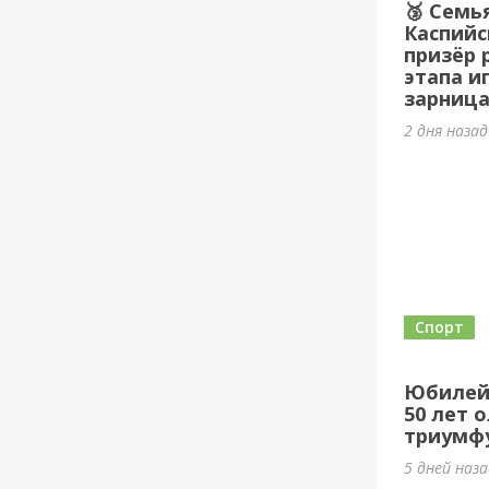
🥉 Семь
Каспийс
призёр 
этапа и
зарница
2 дня наза
Спорт
Юбилей
50 лет 
триумф
5 дней наз