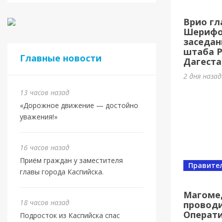
Касп
Врио гл
МБУ 
Шерифов
заседан
3 дня наз
штаба 
Главные новости
Дагеста
2 дня наза
13 часов назад
«Дорожное движение — достойно
уважения!»
16 часов назад
Приём граждан у заместителя
Правите
главы города Каспийска.
Спорт
Юбил
Магоме
18 часов назад
проводи
олим
Операт
Подросток из Каспийска спас