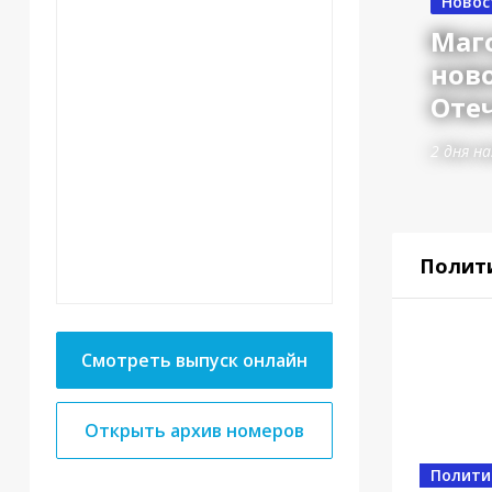
Новос
Маг
нов
Оте
2 дня на
Полит
Смотреть выпуск онлайн
Открыть архив номеров
Власт
Полити