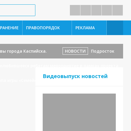
РАНЕНИЕ
ПРАВОПОРЯДОК
РЕКЛАМА
вы города Каспийска.
НОВОСТИ
Подросток
полюбившееся ребятам мероприятие в рамках проекта
Видеовыпуск новостей
апа игры «Семейная зарница»!