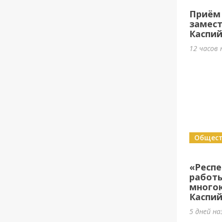
Приём 
замест
Каспий
12 часов 
Общес
«Респ
работы
много
Каспий
5 дней на