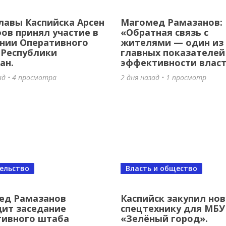
пийск закупил новую спецтехнику 
лавы Каспийска Арсен
Магомед Рамазанов:
 «Зелёный город».
в принял участие в
«Обратная связь с
нии Оперативного
жителями — один из
зад
•
9 просмотров
 Республики
главных показателей
ан.
эффективности влас
ад • 4 просмотра
2 дня назад • 1 просмотр
ельство
Власть и общество
лей большой победы: 50 лет
ед Рамазанов
Каспийск закупил но
ит заседание
спецтехнику для МБУ
мпийскому триумфу Владимира
тивного штаба
«Зелёный город».