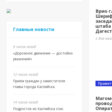
Кас
Врио г
МБУ
Шерифо
заседа
3 дня на
штаба
Главные новости
Дагест
2 дня наз
9 часов назад
«Дорожное движение — достойно
уважения!»
12 часов назад
Приём граждан у заместителя
Правит
главы города Каспийска.
Спорт
Юби
Магом
14 часов назад
провод
оли
Опера
Подросток из Каспийска спас