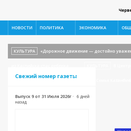
Черв
НОВОСТИ
ПОЛИТИКА
ЭКОНОМИКА
ОБЩ
КУЛЬТУРА
«Дорожное движение — достойно уважен
из Каспийска спас ребенка
КУЛЬТУРА
В Центр
Свежий номер газеты
«В гостях у сказки».
СПОРТ
🥉 Семья Казанби
Выпуск 9 от 31 Июля 2026г
•
6 дней
назад