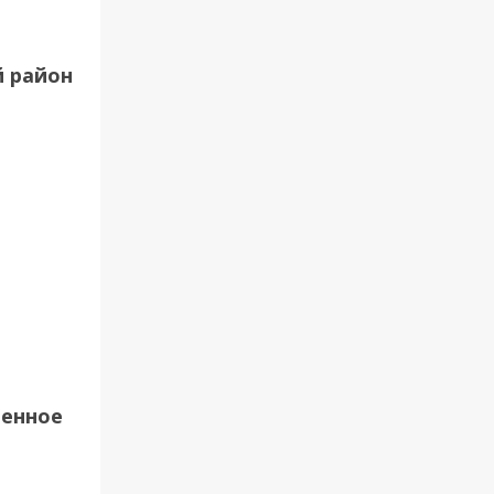
й район
щенное