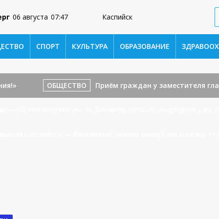
ерг
06 августа
07:47
Каспийск
ЕСТВО
СПОРТ
КУЛЬТУРА
ОБРАЗОВАНИЕ
ЗДРАВООХ
ия!»
ОБЩЕСТВО
Приём граждан у заместителя гла
альной библиотеке им. Ф. Алиевой прошло очередное уже 
евых из Каспийска — бронзовый призёр республиканского эт