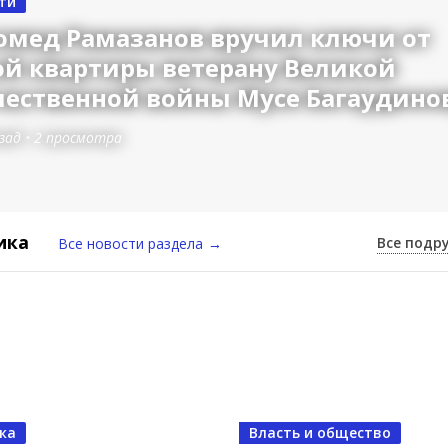
ти
омед Рамазанов вручил ключи от
ой квартиры ветерану Великой
чественной войны Мусе Багаудино
зад
•
2 просмотра
ика
Все подр
Все новости раздела
→
ь и общество
ка
Власть и общество