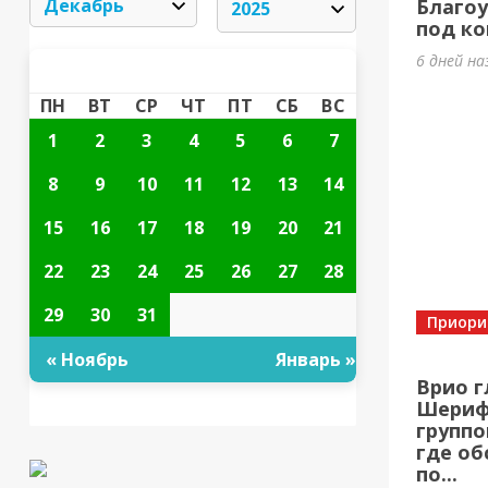
Благоу
под ко
6 дней на
ДЕКАБРЬ 2025
«
»
ПН
ВТ
СР
ЧТ
ПТ
СБ
ВС
1
2
3
4
5
6
7
8
9
10
11
12
13
14
15
16
17
18
19
20
21
22
23
24
25
26
27
28
29
30
31
Приори
« Ноябрь
Январь »
Врио г
Шерифо
группо
где об
по...