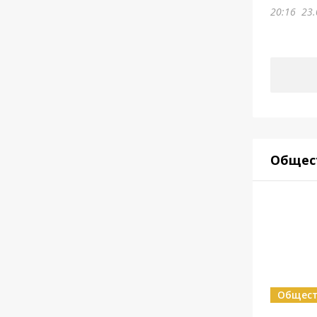
20:16
23.
Общес
Общес