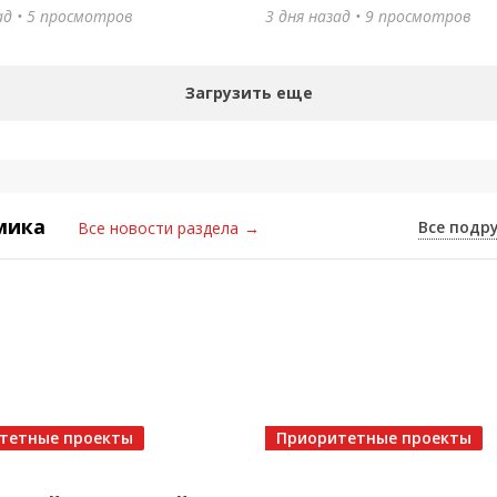
ина
ад • 5 просмотров
3 дня назад • 9 просмотров
назад
•
3 просмотра
Загрузить еще
мика
Все подр
Все новости раздела
→
то едет в Каспийск! 🥇
тетные проекты
Приоритетные проекты
назад
•
3 просмотра