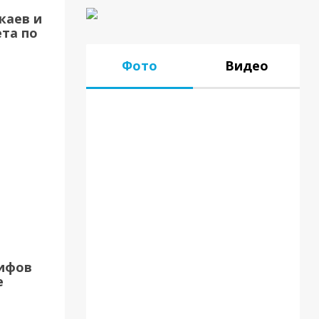
каев и
та по
Фото
Видео
17.07.18
рифов
е