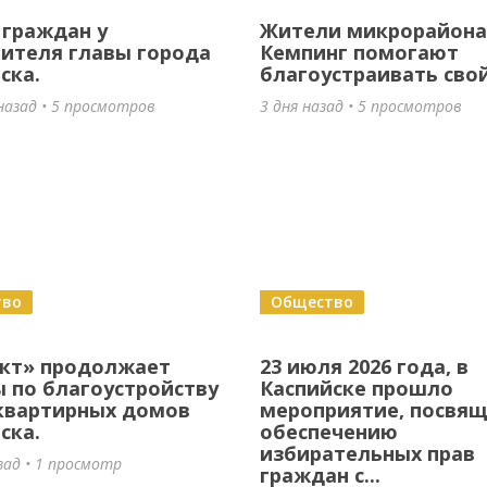
граждан у
Жители микрорайона
ителя главы города
Кемпинг помогают
ска.
благоустраивать сво
назад • 5 просмотров
3 дня назад • 5 просмотров
тво
Общество
ект» продолжает
23 июля 2026 года, в
 по благоустройству
Каспийске прошло
квартирных домов
мероприятие, посвя
ска.
обеспечению
избирательных прав
зад • 1 просмотр
граждан с...