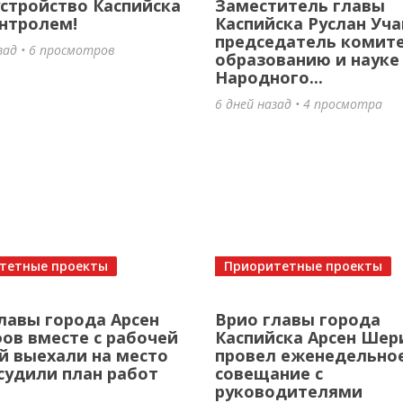
стройство Каспийска
Заместитель главы
нтролем!
Каспийска Руслан Уча
председатель комите
зад • 6 просмотров
образованию и науке
Народного...
6 дней назад • 4 просмотра
тетные проекты
Приоритетные проекты
лавы города Арсен
Врио главы города
в вместе с рабочей
Каспийска Арсен Ше
й выехали на место
провел еженедельно
судили план работ
совещание с
руководителями