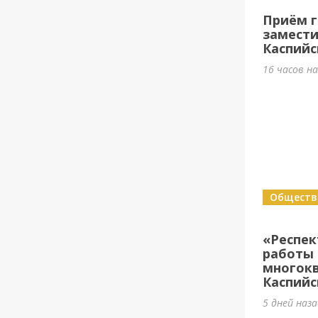
Приём г
замести
Каспийс
16 часов н
Обществ
«Респе
работы 
многок
Каспийс
5 дней наз