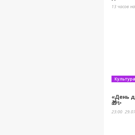
13 часов н
Культур
«День д
🎁✨
23:00
29.0