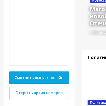
Новост
Маго
ново
Отеч
2 дня наз
Полити
Смотреть выпуск онлайн
Открыть архив номеров
Власть
Политик