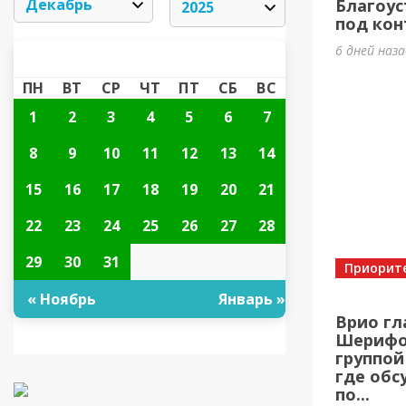
Благоус
под кон
6 дней наз
ДЕКАБРЬ 2025
«
»
ПН
ВТ
СР
ЧТ
ПТ
СБ
ВС
1
2
3
4
5
6
7
8
9
10
11
12
13
14
15
16
17
18
19
20
21
22
23
24
25
26
27
28
29
30
31
Приорит
« Ноябрь
Январь »
Врио гл
Шерифов
группой
где обс
по...