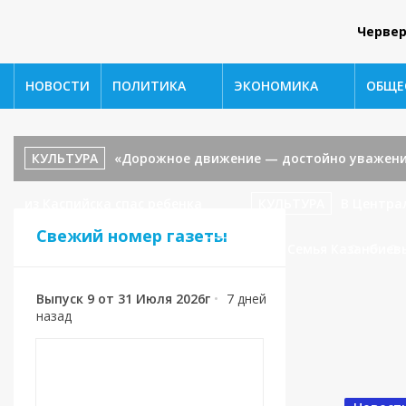
Червер
НОВОСТИ
ПОЛИТИКА
ЭКОНОМИКА
ОБЩЕ
КУЛЬТУРА
«Дорожное движение — достойно уважени
из Каспийска спас ребенка
КУЛЬТУРА
В Центра
Свежий номер газеты
«В гостях у сказки».
СПОРТ
🥉 Семья Казанбиев
Выпуск 9 от 31 Июля 2026г
•
7 дней
назад