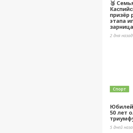
🥉 Семь
Каспийс
призёр 
этапа и
зарница
2 дня наза
Спорт
Юбилей
50 лет 
триумф
5 дней наз