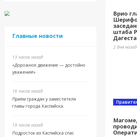
Касп
Врио гл
МБУ 
Шерифов
заседан
3 дня наз
штаба 
Главные новости
Дагеста
2 дня наза
13 часов назад
«Дорожное движение — достойно
уважения!»
16 часов назад
Приём граждан у заместителя
Правите
главы города Каспийска.
Спорт
Юбил
Магоме
19 часов назад
проводи
олим
Операт
Подросток из Каспийска спас