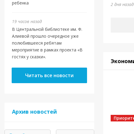
Юми
ребенка
2 дня наза
5 дней на
19 часов назад
В Центральной библиотеке им. Ф.
Алиевой прошло очередное уже
полюбившееся ребятам
мероприятие в рамках проекта «В
гостях у сказки».
Эконом
Читать все новости
Спорт
Архив новостей
Золот
Приорит
5 дней на