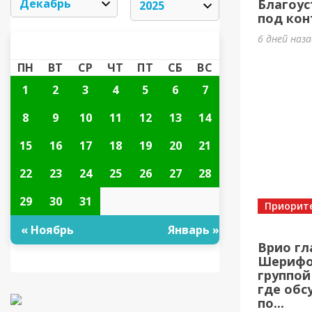
Благоус
под кон
6 дней наз
ДЕКАБРЬ 2025
«
»
ПН
ВТ
СР
ЧТ
ПТ
СБ
ВС
1
2
3
4
5
6
7
8
9
10
11
12
13
14
15
16
17
18
19
20
21
22
23
24
25
26
27
28
29
30
31
Приорит
« Ноябрь
Январь »
Врио гл
Шерифов
группой
где обс
по...