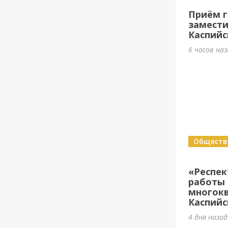
Приём г
замести
Каспийс
6 часов на
Обществ
«Респе
работы 
многок
Каспийс
4 дня назад