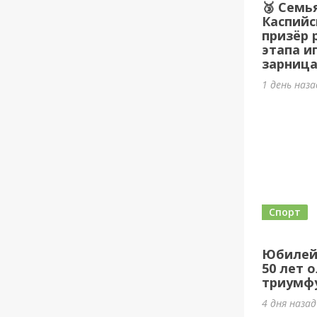
🥉 Семь
Каспийс
призёр 
этапа и
зарница
1 день наз
Спорт
Юбилей
50 лет 
триумф
4 дня наза