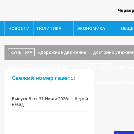
Червер
НОВОСТИ
ПОЛИТИКА
ЭКОНОМИКА
ОБЩЕ
КУЛЬТУРА
«Дорожное движение — достойно уважени
из Каспийска спас ребенка
КУЛЬТУРА
В Центра
Свежий номер газеты
«В гостях у сказки».
СПОРТ
🥉 Семья Казанбиев
Выпуск 9 от 31 Июля 2026г
•
6 дней
назад