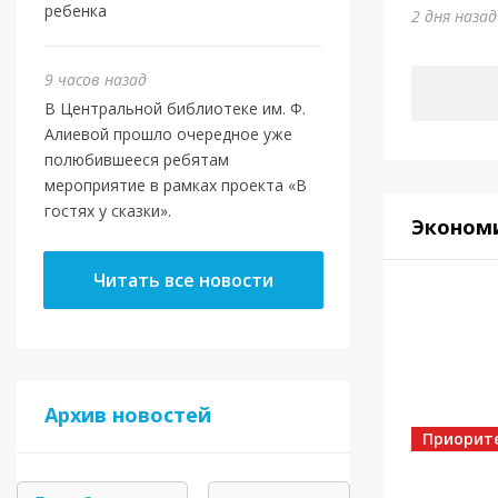
Юми
ребенка
2 дня наза
4 дня наз
9 часов назад
В Центральной библиотеке им. Ф.
Алиевой прошло очередное уже
полюбившееся ребятам
мероприятие в рамках проекта «В
гостях у сказки».
Эконом
Читать все новости
Спорт
Архив новостей
Золот
Приорит
4 дня наз