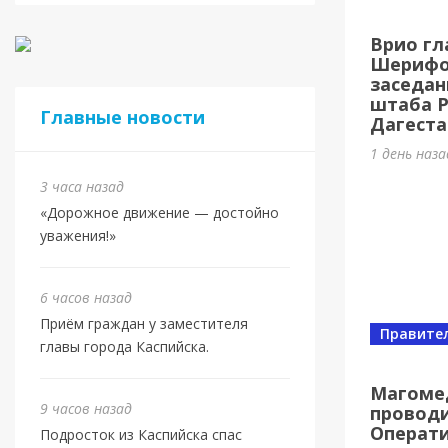
Касп
Врио гл
МБУ 
Шерифов
заседан
2 дня наз
штаба 
Главные новости
Дагеста
1 день наз
3 часа назад
«Дорожное движение — достойно
уважения!»
6 часов назад
Приём граждан у заместителя
Правите
главы города Каспийска.
Спорт
Юбил
Магоме
9 часов назад
проводи
олим
Операт
Подросток из Каспийска спас