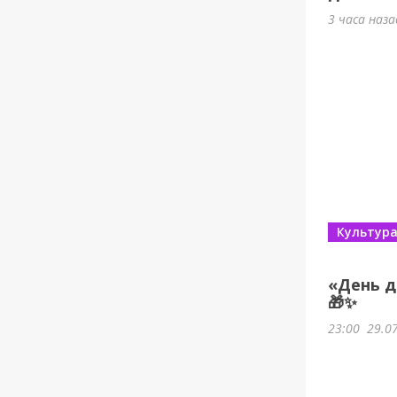
3 часа наз
Культур
«День д
🎁✨
23:00
29.0