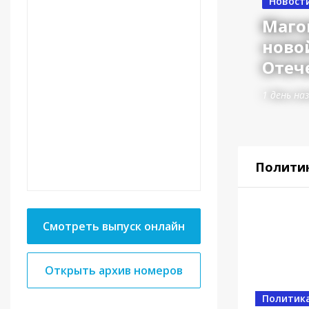
Новост
Маго
ново
Отеч
1 день на
Полити
Смотреть выпуск онлайн
Открыть архив номеров
Власть
Политик