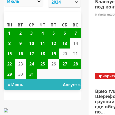
Благоус
под кон
6 дней наз
ИЮЛЬ 2024
«
»
ПН
ВТ
СР
ЧТ
ПТ
СБ
ВС
1
2
3
4
5
6
7
8
9
10
11
12
13
14
15
16
17
18
19
20
21
22
23
24
25
26
27
28
29
30
31
Приорит
« Июнь
Август »
Врио гл
Шерифов
группой
где обс
по...