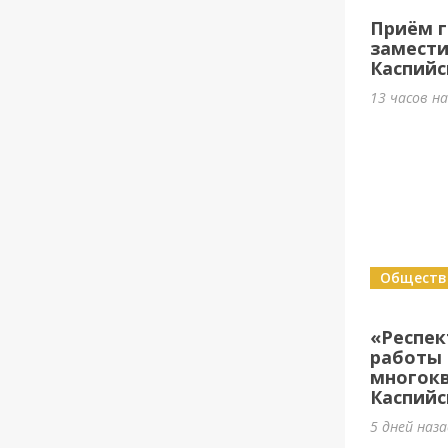
Приём г
замести
Каспийс
13 часов н
Обществ
«Респе
работы 
многок
Каспийс
5 дней наз