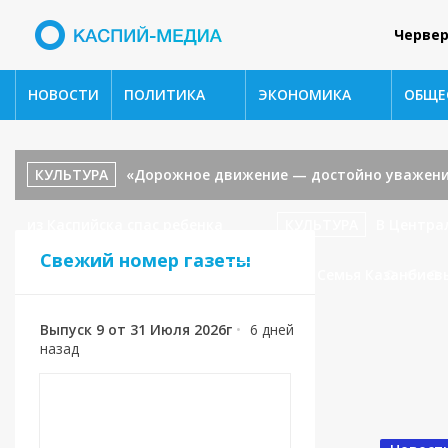
Червер
НОВОСТИ
ПОЛИТИКА
ЭКОНОМИКА
ОБЩЕ
КУЛЬТУРА
«Дорожное движение — достойно уважени
из Каспийска спас ребенка
КУЛЬТУРА
В Центра
Свежий номер газеты
«В гостях у сказки».
СПОРТ
🥉 Семья Казанбиев
Выпуск 9 от 31 Июля 2026г
•
6 дней
назад