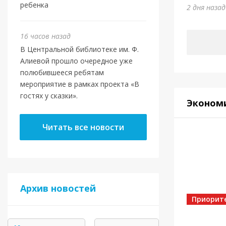
Юми
ребенка
2 дня наза
5 дней на
16 часов назад
В Центральной библиотеке им. Ф.
Алиевой прошло очередное уже
полюбившееся ребятам
мероприятие в рамках проекта «В
гостях у сказки».
Эконом
Читать все новости
Спорт
Архив новостей
Золот
Приорит
5 дней на