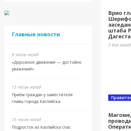
Касп
Врио гл
МБУ 
Шерифов
заседан
3 дня наз
штаба 
Главные новости
Дагеста
2 дня наза
9 часов назад
«Дорожное движение — достойно
уважения!»
13 часов назад
Приём граждан у заместителя
Правите
главы города Каспийска.
Спорт
Юбил
Магоме
15 часов назад
проводи
олим
Операт
Подросток из Каспийска спас