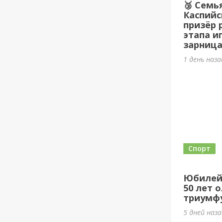
🥉 Семь
Каспийс
призёр 
этапа и
зарница
1 день наз
Спорт
Юбилей
50 лет 
триумф
5 дней наз