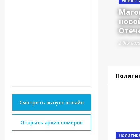
Новост
Маго
ново
Отеч
2 дня наз
Полити
Смотреть выпуск онлайн
Открыть архив номеров
Власть
Политик