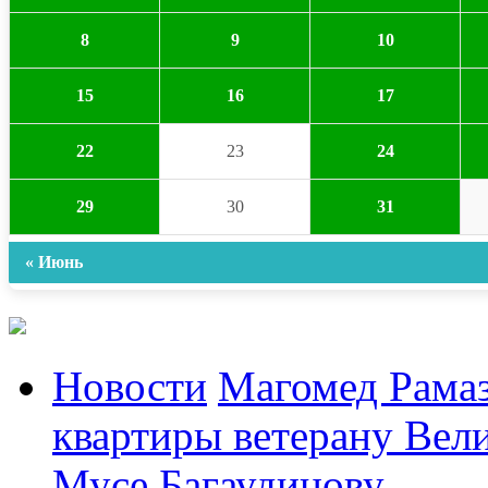
8
9
10
15
16
17
22
23
24
29
30
31
« Июнь
Новости
Магомед Рамаз
квартиры ветерану Вел
Мусе Багаудинову