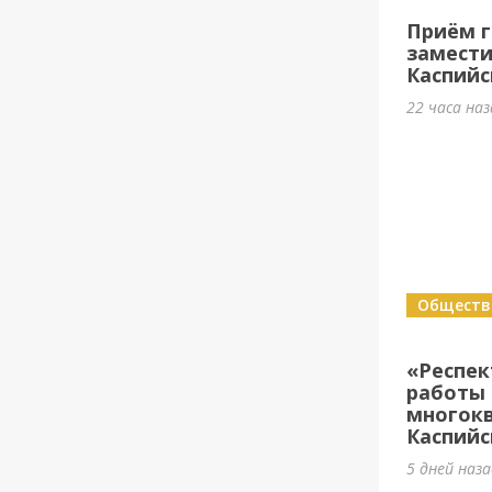
Приём г
замести
Каспийс
22 часа на
Обществ
«Респе
работы 
многок
Каспийс
5 дней наз