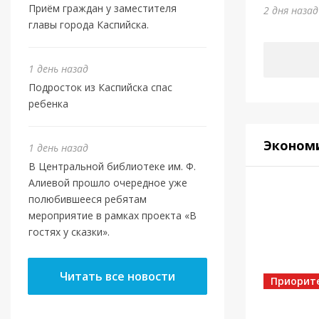
Юми
Приём граждан у заместителя
2 дня наза
главы города Каспийска.
5 дней на
1 день назад
Подросток из Каспийска спас
ребенка
Эконом
1 день назад
В Центральной библиотеке им. Ф.
Алиевой прошло очередное уже
полюбившееся ребятам
мероприятие в рамках проекта «В
гостях у сказки».
Спорт
Читать все новости
Золот
Приорит
5 дней на