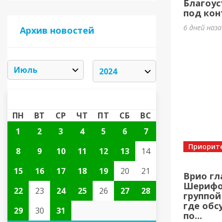
Благоус
под кон
6 дней наз
Архив новостей
ИЮЛЬ 2024
«
»
ПН
ВТ
СР
ЧТ
ПТ
СБ
ВС
1
2
3
4
5
6
7
Приорит
8
9
10
11
12
13
14
15
16
17
18
19
20
21
Врио гл
Шерифов
22
23
24
25
26
27
28
группой
где обс
29
30
31
по...