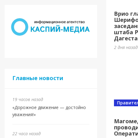
Касп
Врио гл
МБУ 
Шерифов
заседан
3 дня наз
штаба 
Дагеста
2 дня наза
Главные новости
19 часов назад
Правите
«Дорожное движение — достойно
Спорт
уважения!»
Юбил
Магоме
проводи
олим
Операт
22 часа назад