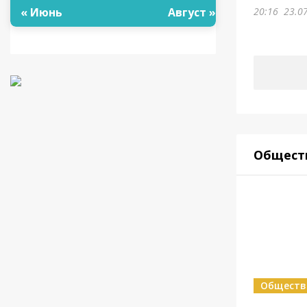
20:16
23.0
« Июнь
Август »
Общест
Обществ