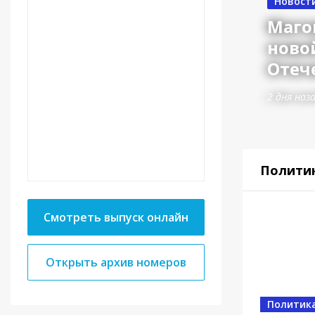
Новост
Маго
ново
Отеч
2 дня наз
Полити
Смотреть выпуск онлайн
Открыть архив номеров
Власть
Политик