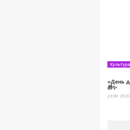
Культур
«День д
🎁✨
23:00
29.0