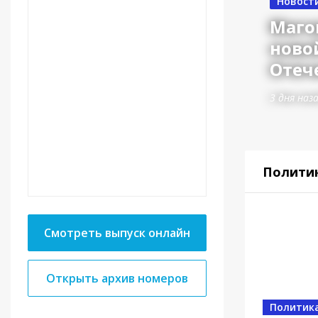
Новост
Маго
ново
Отеч
3 дня наз
Полити
Смотреть выпуск онлайн
Открыть архив номеров
Власть
Политик