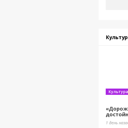
Культур
Культур
«Дорож
достойн
1 день наз