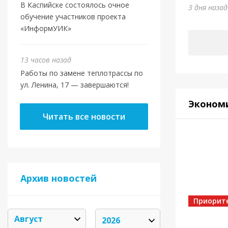
Юми
В Каспийске состоялось очное
3 дня наза
обучение участников проекта
6 дней на
«ИнформУИК»
13 часов назад
Работы по замене теплотрассы по
ул. Ленина, 17 — завершаются!
Эконом
Читать все новости
Архив новостей
Спорт
Золот
Приорит
6 дней на