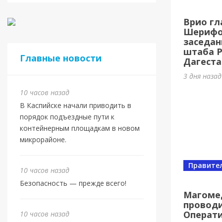
Касп
Врио гл
МБУ 
Шерифов
заседан
4 дня наз
штаба 
Главные новости
Дагеста
3 дня наза
10 часов назад
В Каспийске начали приводить в
порядок подъездные пути к
контейнерным площадкам в новом
микрорайоне.
Правите
10 часов назад
Спорт
Безопасность — прежде всего!
Юбил
Магоме
проводи
олим
Операт
10 часов назад