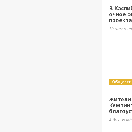
В Каспи
очное о
проект
10 часов н
Обществ
Жители
Кемпин
благоус
4 дня наза