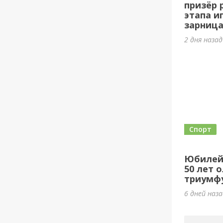
призёр 
этапа и
зарница
2 дня наза
Спорт
Юбилей
50 лет 
триумф
6 дней наз