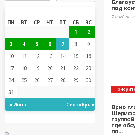
Благоус
под кон
АВГУСТ 2026
«
»
7 дней наз
ПН
ВТ
СР
ЧТ
ПТ
СБ
ВС
1
2
3
4
5
6
7
8
9
10
11
12
13
14
15
16
17
18
19
20
21
22
23
24
25
26
27
28
29
30
Приорит
31
« Июль
Сентябрь »
Врио гл
Шерифов
группой
где обс
по...