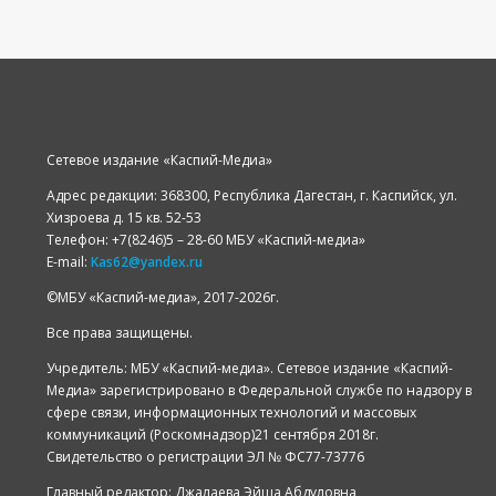
Сетевое издание «Каспий-Медиа»
Адрес редакции: 368300, Республика Дагестан, г. Каспийск, ул.
Хизроева д. 15 кв. 52-53
Телефон: +7(8246)5 – 28-60 МБУ «Каспий-медиа»
E-mail:
Kas62@yandex.ru
©️МБУ «Каспий-медиа», 2017-2026г.
Все права защищены.
Учредитель: МБУ «Каспий-медиа». Сетевое издание «Каспий-
Медиа» зарегистрировано в Федеральной службе по надзору в
сфере связи, информационных технологий и массовых
коммуникаций (Роскомнадзор)21 сентября 2018г.
Свидетельство о регистрации ЭЛ № ФС77-73776
Главный редактор: Джалаева Эйша Абдуловна