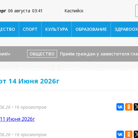
ерг
06 августа
03:41
Каспийск
ЕСТВО
СПОРТ
КУЛЬТУРА
ОБРАЗОВАНИЕ
ЗДРАВООХ
ия!»
ОБЩЕСТВО
Приём граждан у заместителя гла
альной библиотеке им. Ф. Алиевой прошло очередное уже 
от 14 Июня 2026г
евых из Каспийска — бронзовый призёр республиканского эт
 встречи по боксу между сборными командами состоялась 
06.26
• 16 просмотров
ио главы Каспийска Арсен Шерифов принял участие в засед
 11 Июня 2026г
ой квартиры ветерану Великой Отечественной войны Мусе 
06.26
• 16 просмотров