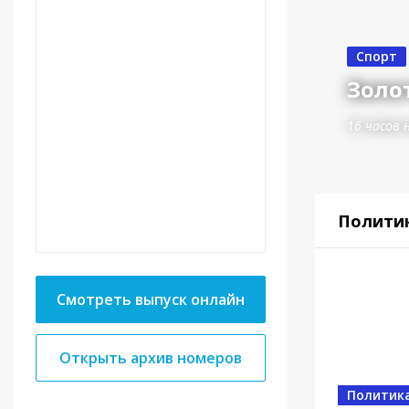
Спорт
Золот
16 часов 
Полити
Смотреть выпуск онлайн
Открыть архив номеров
Спорт
От в
Политик