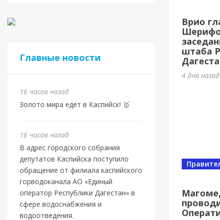
Евро
Врио гл
Шами
Шерифов
заседан
16 часов 
штаба 
Главные новости
Дагеста
4 дня наза
16 часов назад
Золото мира едет в Каспийск! 🥇
16 часов назад
В адрес городского собрания
депутатов Каспийска поступило
Правите
обращение от филиала каспийского
Новост
горводоканала АО «Единый
Маго
Магоме
оператор Республики Дагестан» в
проводи
ново
сфере водоснабжения и
Операт
водоотведения.