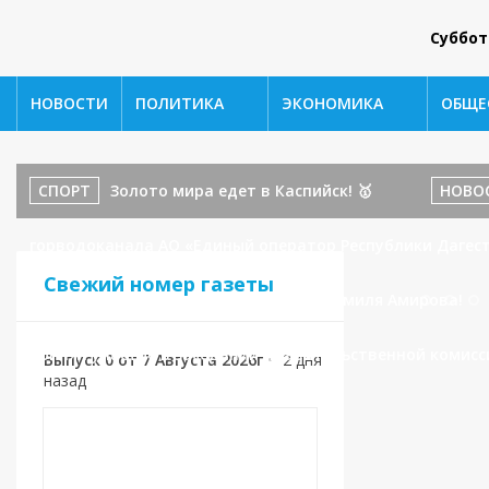
Суббот
НОВОСТИ
ПОЛИТИКА
ЭКОНОМИКА
ОБЩЕ
СПОРТ
Золото мира едет в Каспийск! 🥇
НОВО
горводоканала АО «Единый оператор Республики Дагест
Свежий номер газеты
бойца ММА и наставника: История Шамиля Амирова!
принял участие в заседании Правительственной комисс
Выпуск 0 от 7 Августа 2026г
•
2 дня
назад