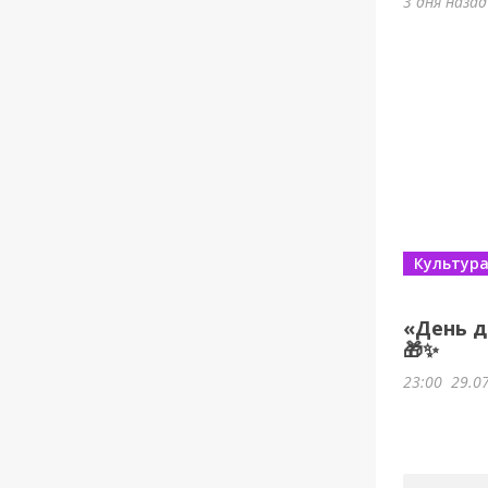
3 дня наза
Культур
«День д
🎁✨
23:00
29.0