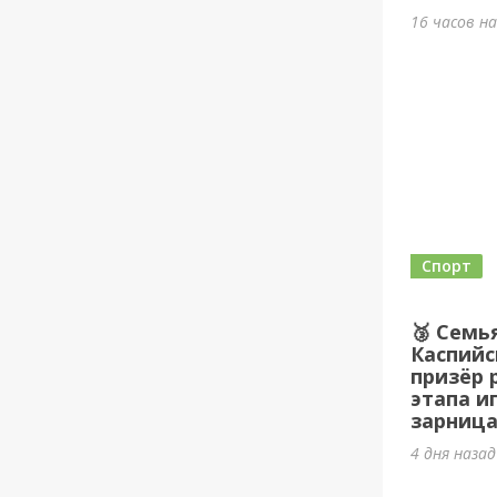
16 часов н
Спорт
🥉 Семь
Каспийс
призёр 
этапа и
зарница
4 дня наза