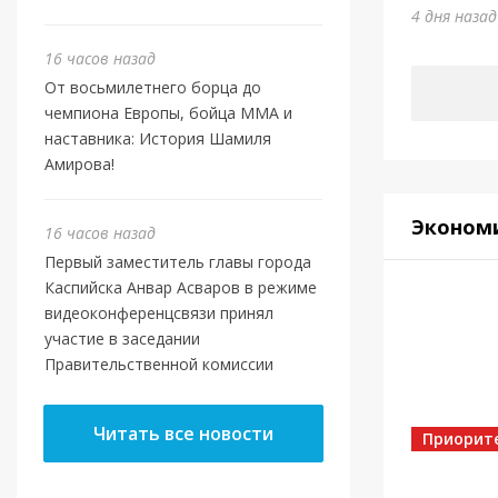
Отеч
4 дня наза
4 дня наз
16 часов назад
От восьмилетнего борца до
чемпиона Европы, бойца ММА и
наставника: История Шамиля
Амирова!
Эконом
16 часов назад
Первый заместитель главы города
Каспийска Анвар Асваров в режиме
видеоконференцсвязи принял
участие в заседании
Правительственной комиссии
Власть
Касп
Читать все новости
МБУ 
Приорит
5 дней на