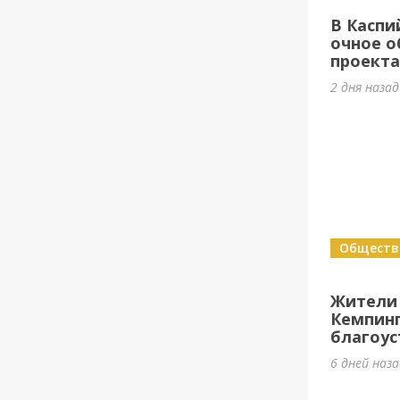
В Каспи
очное о
проект
2 дня наза
Обществ
Жители
Кемпин
благоус
6 дней наз