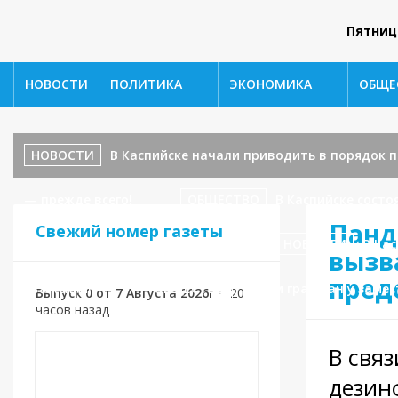
Пятниц
НОВОСТИ
ПОЛИТИКА
ЭКОНОМИКА
ОБЩЕ
НОВОСТИ
В Каспийске начали приводить в порядок
— прежде всего!
ОБЩЕСТВО
В Каспийске сост
Панд
Свежий номер газеты
ул. Ленина, 17 — завершаются!
НОВОСТИ
В Кас
вызв
пред
уважения!»
ОБЩЕСТВО
Приём граждан у замес
Выпуск 0 от 7 Августа 2026г
•
20
часов назад
В связ
дезин