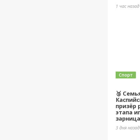
1 час наза
Спорт
🥉 Семь
Каспийс
призёр 
этапа и
зарница
3 дня наза