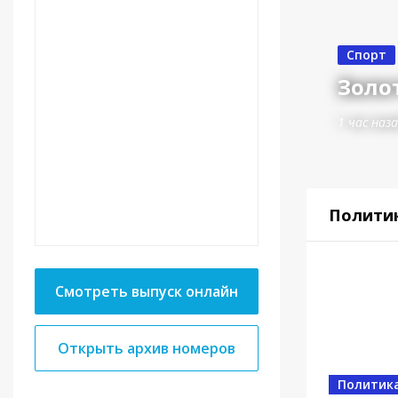
Спорт
Золот
1 час наз
Полити
Смотреть выпуск онлайн
Открыть архив номеров
Спорт
От в
Политик