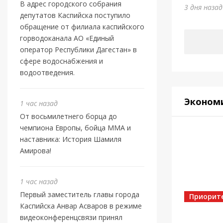
Отеч
В адрес городского собрания
3 дня наза
депутатов Каспийска поступило
3 дня наз
обращение от филиала каспийского
горводоканала АО «Единый
оператор Республики Дагестан» в
сфере водоснабжения и
водоотведения.
Эконом
1 час назад
От восьмилетнего борца до
чемпиона Европы, бойца ММА и
наставника: История Шамиля
Амирова!
Власть
Касп
1 час назад
Первый заместитель главы города
МБУ 
Приорит
Каспийска Анвар Асваров в режиме
видеоконференцсвязи принял
4 дня наз