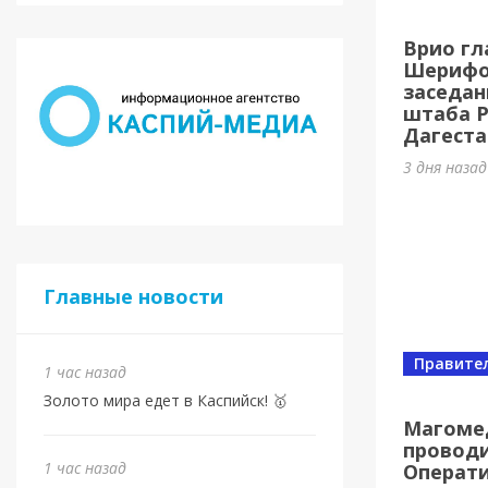
Евро
Врио гл
Шами
Шерифов
заседан
1 час наз
штаба 
Дагеста
3 дня наза
Главные новости
Правите
1 час назад
Новост
Золото мира едет в Каспийск! 🥇
Маго
Магоме
проводи
ново
1 час назад
Операт