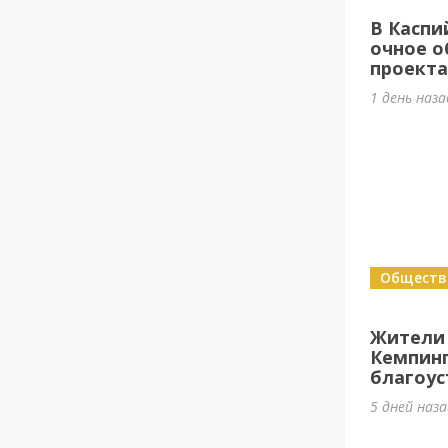
В Каспи
очное о
проект
1 день наз
Обществ
Жители
Кемпин
благоус
5 дней наз