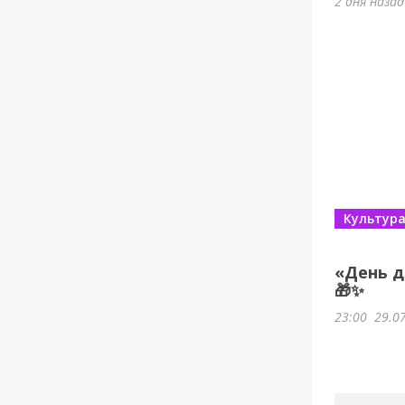
2 дня наза
Культур
«День д
🎁✨
23:00
29.0