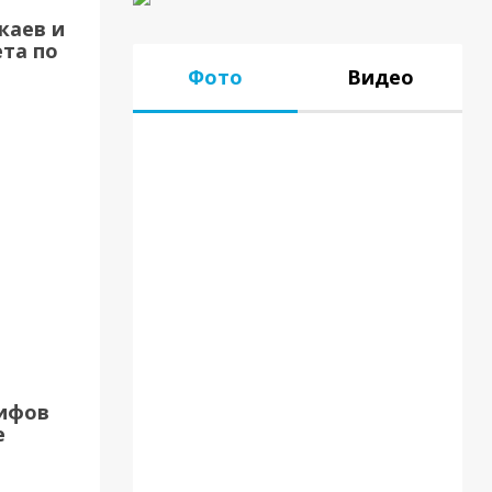
каев и
та по
Фото
Видео
17.07.18
рифов
е