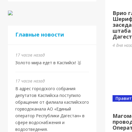
Евр
Врио г
Шам
Шерифо
заседа
17 часо
штаба
Главные новости
Дагест
4 дня наз
17 часов назад
Золото мира едет в Каспийск! 🥇
17 часов назад
В адрес городского собрания
депутатов Каспийска поступило
Правит
обращение от филиала каспийского
Новос
горводоканала АО «Единый
Маг
Магом
оператор Республики Дагестан» в
провод
нов
сфере водоснабжения и
Опера
водоотведения.