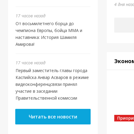
Оте
4 дня наз
4 дня на
17 часов назад
От восьмилетнего борца до
чемпиона Европы, бойца ММА и
наставника: История Шамиля
Амирова!
Эконо
17 часов назад
Первый заместитель главы города
Каспийска Анвар Асваров в режиме
видеоконференцсвязи принял
участие в заседании
Правительственной комиссии
Власт
Кас
Читать все новости
МБУ
Приори
5 дней 