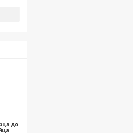
рца до
йца