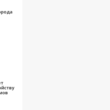
орода
ет
ойству
мов