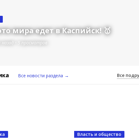
то мира едет в Каспийск! 🥇
в назад
•
5 просмотров
ика
Все подр
Все новости раздела
→
восьмилетнего борца до чемпиона
ка
Власть и общество