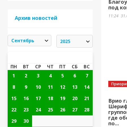
Благоу
под ко
11:24
31.
Архив новостей
СЕНТЯБРЬ 2025
«
»
ПН
ВТ
СР
ЧТ
ПТ
СБ
ВС
1
2
3
4
5
6
7
Приори
8
9
10
11
12
13
14
15
16
17
18
19
20
21
Врио г
Шерифо
22
23
24
25
26
27
28
группо
где об
29
30
по...