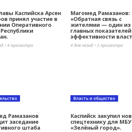
опы, бойца ММА и наставника: Ист
лавы Каспийска Арсен
Магомед Рамазанов:
иля Амирова!
в принял участие в
«Обратная связь с
нии Оперативного
жителями — один из
в назад
•
6 просмотров
 Республики
главных показателей
ан.
эффективности влас
ад • 4 просмотра
4 дня назад • 2 просмотра
ельство
Власть и общество
ти
омед Рамазанов вручил ключи от
ед Рамазанов
Каспийск закупил но
ит заседание
спецтехнику для МБУ
ой квартиры ветерану Великой
тивного штаба
«Зелёный город».