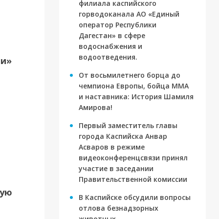
филиала каспийского
ория
горводоканала АО «Единый
оператор Республики
Дагестан» в сфере
водоснабжения и
водоотведения.
ти»
От восьмилетнего борца до
чемпиона Европы, бойца ММА
и наставника: История Шамиля
Амирова!
Первый заместитель главы
города Каспийска Анвар
Асваров в режиме
видеоконференцсвязи принял
участие в заседании
Правительственной комиссии
вую
В Каспийске обсудили вопросы
отлова безнадзорных
животных.