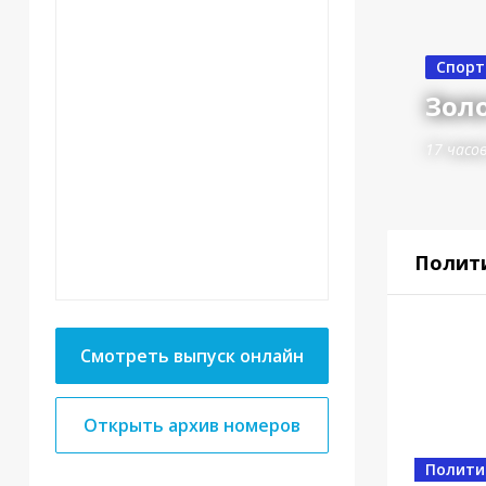
Спорт
Золо
17 часо
Полит
Смотреть выпуск онлайн
Открыть архив номеров
Спорт
От 
Полити