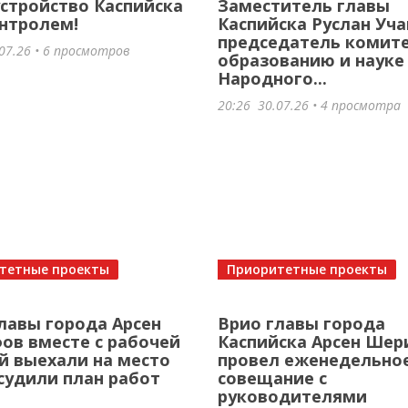
стройство Каспийска
Заместитель главы
нтролем!
Каспийска Руслан Уча
председатель комите
07.26
• 6 просмотров
образованию и науке
Народного...
20:26
30.07.26
• 4 просмотра
тетные проекты
Приоритетные проекты
лавы города Арсен
Врио главы города
в вместе с рабочей
Каспийска Арсен Ше
й выехали на место
провел еженедельно
судили план работ
совещание с
руководителями