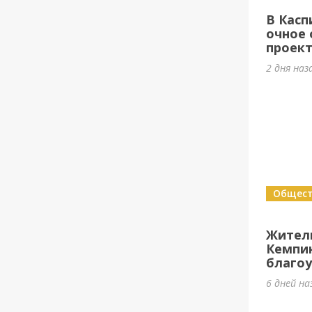
В Касп
очное 
проек
2 дня наз
Общес
Жител
Кемпи
благоу
6 дней на