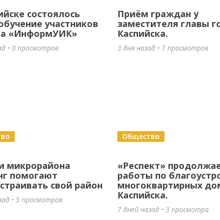
ийске состоялось
Приём граждан у
обучение участников
заместителя главы г
та «ИнформУИК»
Каспийска.
ад • 0 просмотров
3 дня назад • 7 просмотров
тво
Общество
и микрорайона
«Респект» продолжа
нг помогают
работы по благоустр
страивать свой район
многоквартирных до
Каспийска.
зад • 5 просмотров
7 дней назад • 3 просмотра