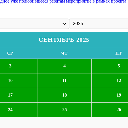
ное уже полюбившееся ребятам мероприятие в рамках проекта «
СЕНТЯБРЬ 2025
СР
ЧТ
ПТ
3
4
5
10
11
12
17
18
19
24
25
26