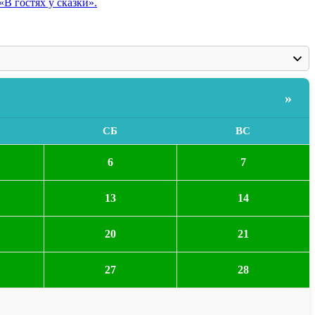
В гостях у сказки».
»
СБ
ВС
6
7
13
14
20
21
27
28