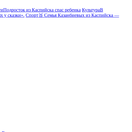
ти
Подросток из Каспийска спас ребенка
Культура
В
х у сказки».
Спорт
🥉 Семья Казанбиевых из Каспийска —