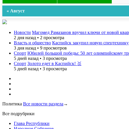
« Август
Новости
Магомед Рамазанов вручил ключи от новой ква
2 дня назад
•
2 просмотра
Власть и общество
Каспийск закупил новую спецтехнику
3 дня назад
•
9 просмотров
Спорт
Юбилей большой победы: 50 лет олимпийскому 
5 дней назад
•
3 просмотра
Спорт
Золото едет в Каспийск! 🥇
5 дней назад
•
3 просмотра
Политика
Все новости раздела
→
Все подрубрики
Глава Республики
Народное Собрание