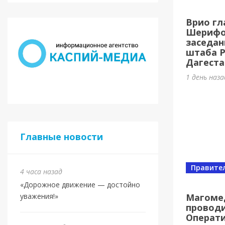
Касп
Врио гл
МБУ 
Шерифов
заседан
3 дня наз
штаба 
Дагеста
1 день наз
Главные новости
Правите
4 часа назад
Спорт
«Дорожное движение — достойно
Юбил
Магоме
уважения!»
проводи
олим
Операт