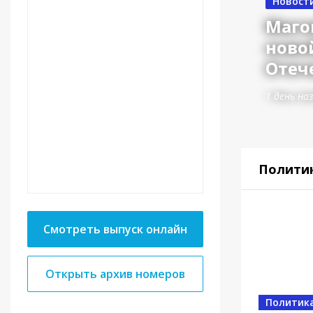
Новост
Маго
ново
Отеч
1 день на
Полити
Смотреть выпуск онлайн
Открыть архив номеров
Власть
Политик