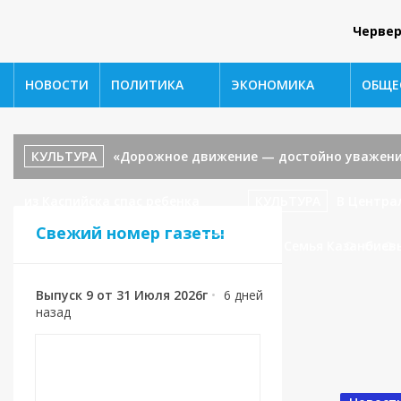
Червер
НОВОСТИ
ПОЛИТИКА
ЭКОНОМИКА
ОБЩЕ
КУЛЬТУРА
«Дорожное движение — достойно уважени
из Каспийска спас ребенка
КУЛЬТУРА
В Центра
Свежий номер газеты
«В гостях у сказки».
СПОРТ
🥉 Семья Казанбиев
Выпуск 9 от 31 Июля 2026г
•
6 дней
назад