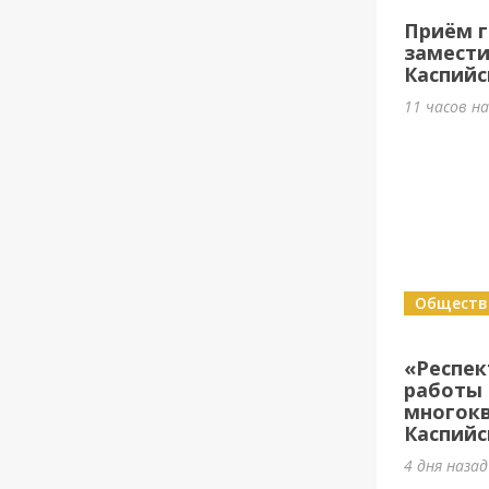
Приём г
замести
Каспийс
11 часов н
Обществ
«Респе
работы 
многок
Каспийс
4 дня назад