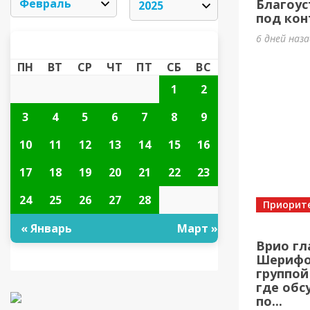
Благоус
под кон
6 дней наз
ФЕВРАЛЬ 2025
«
»
ПН
ВТ
СР
ЧТ
ПТ
СБ
ВС
1
2
3
4
5
6
7
8
9
10
11
12
13
14
15
16
17
18
19
20
21
22
23
24
25
26
27
28
Приорит
« Январь
Март »
Врио гл
Шерифов
группой
где обс
по...