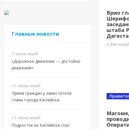
Касп
Врио гл
МБУ 
Шерифов
заседан
3 дня наз
штаба 
Главные новости
Дагеста
2 дня наза
7 часов назад
«Дорожное движение — достойно
уважения!»
11 часов назад
Приём граждан у заместителя
Правите
главы города Каспийска.
Спорт
Юбил
Магоме
13 часов назад
проводи
олим
Операт
Подросток из Каспийска спас