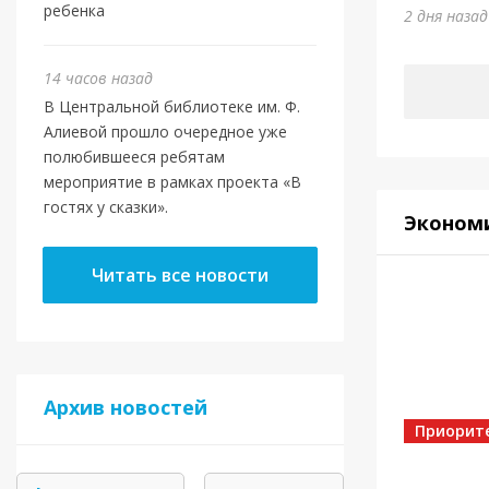
Юми
ребенка
2 дня наза
5 дней на
14 часов назад
В Центральной библиотеке им. Ф.
Алиевой прошло очередное уже
полюбившееся ребятам
мероприятие в рамках проекта «В
гостях у сказки».
Эконом
Читать все новости
Спорт
Архив новостей
Золот
Приорит
5 дней на