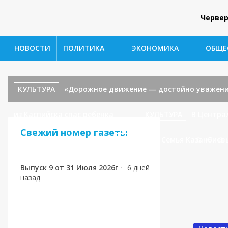
Червер
НОВОСТИ
ПОЛИТИКА
ЭКОНОМИКА
ОБЩЕ
КУЛЬТУРА
«Дорожное движение — достойно уважени
из Каспийска спас ребенка
КУЛЬТУРА
В Центра
Свежий номер газеты
«В гостях у сказки».
СПОРТ
🥉 Семья Казанбиев
Выпуск 9 от 31 Июля 2026г
•
6 дней
назад