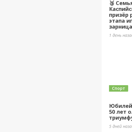
🥉 Семь
Каспийс
призёр 
этапа и
зарница
1 день наз
Спорт
Юбилей
50 лет 
триумф
5 дней наз