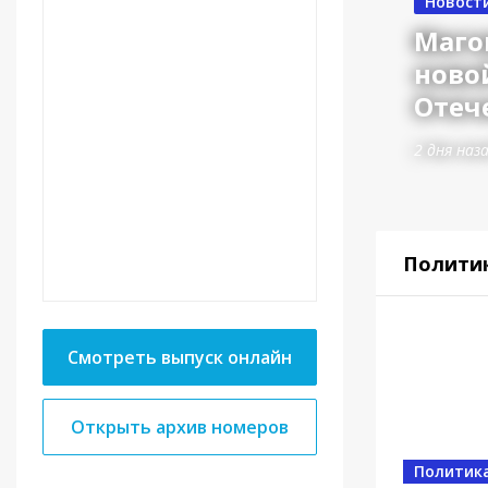
Новост
Маго
ново
Отеч
2 дня наз
Полити
Смотреть выпуск онлайн
Открыть архив номеров
Власть
Политик