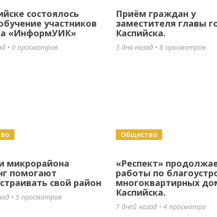
ийске состоялось
Приём граждан у
обучение участников
заместителя главы г
та «ИнформУИК»
Каспийска.
ад • 0 просмотров
3 дня назад • 8 просмотров
тво
Общество
и микрорайона
«Респект» продолжа
нг помогают
работы по благоустр
страивать свой район
многоквартирных до
Каспийска.
зад • 5 просмотров
7 дней назад • 4 просмотра