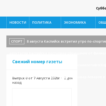
Субб
НОВОСТИ
ПОЛИТИКА
ЭКОНОМИКА
ОБЩ
СПОРТ
8 августа Каспийск встретил утро по-спортивно
депутатов Каспийска поступило обращение от филиал
Свежий номер газеты
водоотведения.
СПОРТ
От восьмилетнего бо
заместитель главы города Каспийска Анвар Асваров 
Выпуск 0 от 7 Августа 2026г
•
2 дня
назад