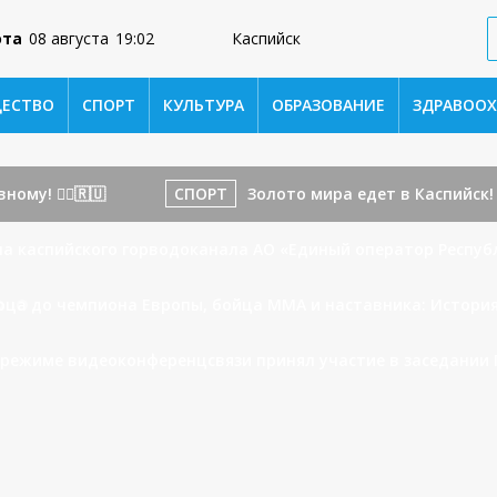
ота
08 августа
19:02
Каспийск
ЕСТВО
СПОРТ
КУЛЬТУРА
ОБРАЗОВАНИЕ
ЗДРАВООХ
му! 🏃‍♂️🇷🇺
СПОРТ
Золото мира едет в Каспийск! 
а каспийского горводоканала АО «Единый оператор Респуб
рца до чемпиона Европы, бойца ММА и наставника: Истори
в режиме видеоконференцсвязи принял участие в заседании