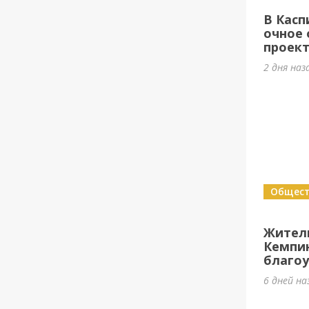
В Касп
очное 
проек
2 дня наз
Общес
Жител
Кемпи
благоу
6 дней на