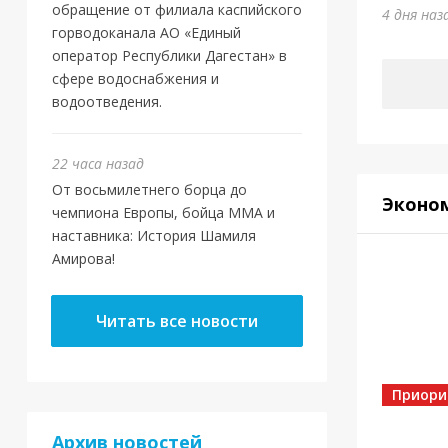
Шам
обращение от филиала каспийского
4 дня наз
горводоканала АО «Единый
22 часа
оператор Республики Дагестан» в
сфере водоснабжения и
водоотведения.
22 часа назад
От восьмилетнего борца до
Эконо
чемпиона Европы, бойца ММА и
наставника: История Шамиля
Амирова!
Новос
Читать все новости
Маг
нов
Оте
Приори
Архив новостей
4 дня на