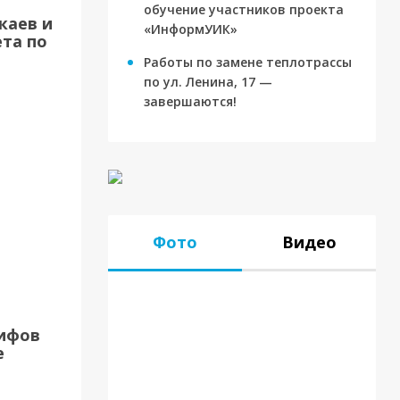
обучение участников проекта
каев и
«ИнформУИК»
та по
Работы по замене теплотрассы
по ул. Ленина, 17 —
завершаются!
Фото
Видео
рифов
е