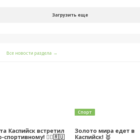
Загрузить еще
Все новости раздела
→
Спорт
ста Каспийск встретил
Золото мира едет в
-спортивному! 🏃‍♂️🇷🇺
Каспийск! 🥇