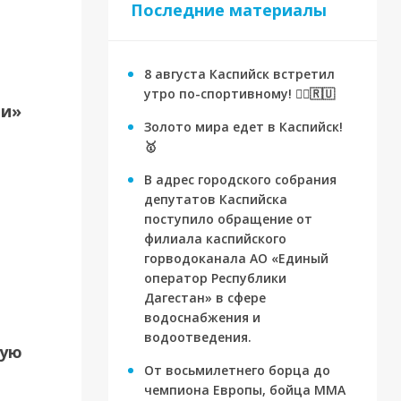
Последние материалы
8 августа Каспийск встретил
утро по-спортивному! 🏃‍♂️🇷🇺
ти»
Золото мира едет в Каспийск!
🥇
В адрес городского собрания
депутатов Каспийска
поступило обращение от
филиала каспийского
горводоканала АО «Единый
оператор Республики
Дагестан» в сфере
водоснабжения и
водоотведения.
вую
ория
От восьмилетнего борца до
чемпиона Европы, бойца ММА