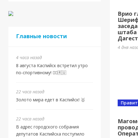
Спорт
Врио г
Золо
Шерифо
заседа
22 часа
штаба
Главные новости
Дагест
4 дня наз
4 часа назад
8 августа Каспийск встретил утро
по-спортивному! 🏃‍♂️🇷🇺
22 часа назад
Золото мира едет в Каспийск! 🥇
Правит
Спорт
От 
22 часа назад
Магом
провод
В адрес городского собрания
Евр
Опера
депутатов Каспийска поступило