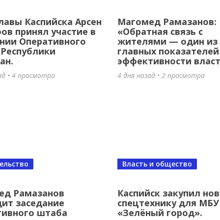
лавы Каспийска Арсен
Магомед Рамазанов:
то мира едет в Каспийск! 🥇
в принял участие в
«Обратная связь с
нии Оперативного
жителями — один из
 назад
•
5 просмотров
 Республики
главных показателей
ан.
эффективности влас
ад • 4 просмотра
4 дня назад • 2 просмотра
ельство
Власть и общество
восьмилетнего борца до чемпиона
ед Рамазанов
Каспийск закупил но
ит заседание
спецтехнику для МБУ
опы, бойца ММА и наставника: Ист
тивного штаба
«Зелёный город».