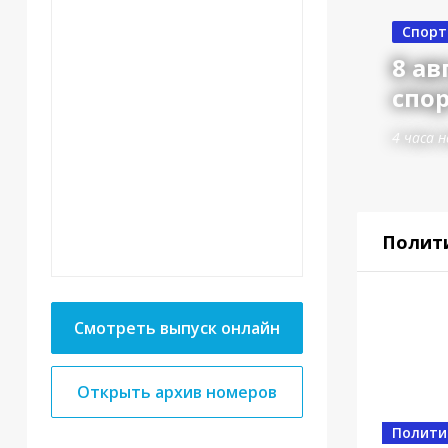
Спорт
8 ав
спор
4 часа н
Полит
Смотреть выпуск онлайн
Открыть архив номеров
Полити