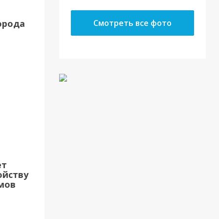
орода
Смотреть все фото
ет
ойству
мов