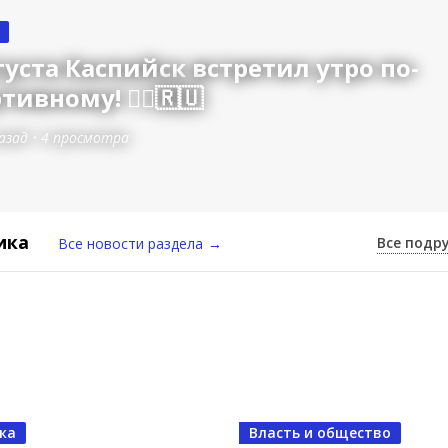
густа Каспийск встретил утро по-
тивному! 🏃‍♂️🇷🇺
азад
•
4 просмотра
ика
Все подр
Все новости раздела
→
ка
Власть и общество