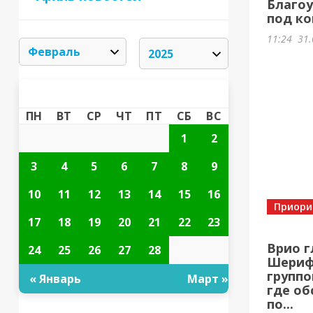
Благоу
под ко
11:24
31.
ФЕВРАЛЬ 2025
«
»
ПН
ВТ
СР
ЧТ
ПТ
СБ
ВС
1
2
3
4
5
6
7
8
9
10
11
12
13
14
15
16
Приори
17
18
19
20
21
22
23
Врио г
24
25
26
27
28
Шерифо
группо
« Январь
Март »
где об
по...