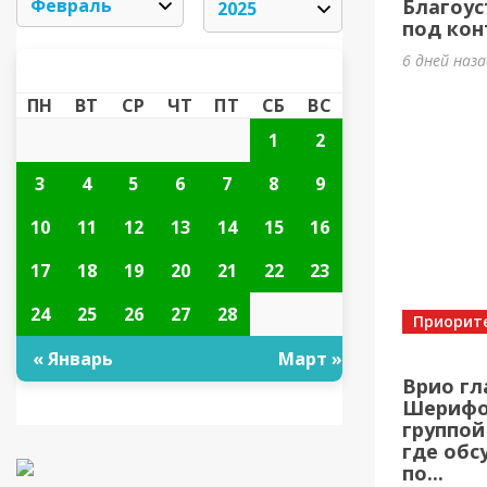
Благоус
под кон
6 дней наз
ФЕВРАЛЬ 2025
«
»
ПН
ВТ
СР
ЧТ
ПТ
СБ
ВС
1
2
3
4
5
6
7
8
9
10
11
12
13
14
15
16
17
18
19
20
21
22
23
24
25
26
27
28
Приорит
« Январь
Март »
Врио гл
Шерифов
группой
где обс
по...