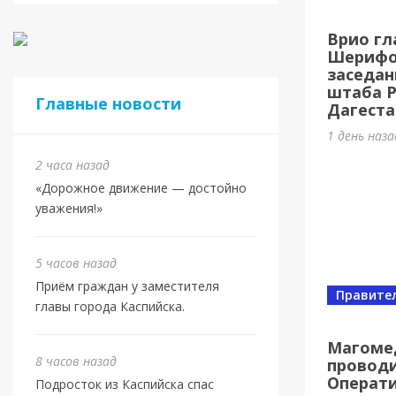
Врио гл
Шерифов
заседан
штаба 
Главные новости
Дагеста
1 день наз
2 часа назад
«Дорожное движение — достойно
уважения!»
5 часов назад
Приём граждан у заместителя
Правите
главы города Каспийска.
Магоме
8 часов назад
проводи
Операт
Подросток из Каспийска спас