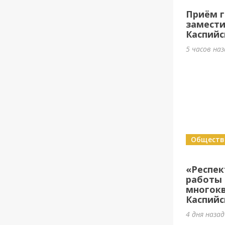
Приём г
замести
Каспийс
5 часов на
Обществ
«Респе
работы 
многок
Каспийс
4 дня назад