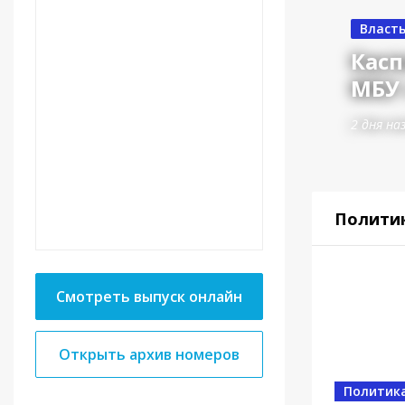
в вручил ключи от
Власть
терану Великой
Касп
ны Мусе Багаудинову
МБУ 
2 дня наз
Полити
Смотреть выпуск онлайн
Открыть архив номеров
Политик