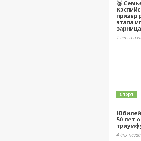
🥉 Семь
Каспийс
призёр 
этапа и
зарница
1 день наз
Спорт
Юбилей
50 лет 
триумф
4 дня наза