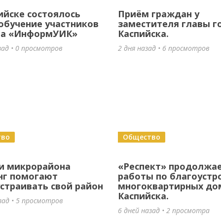
ийске состоялось
Приём граждан у
обучение участников
заместителя главы г
та «ИнформУИК»
Каспийска.
зад • 0 просмотров
2 дня назад • 6 просмотров
тво
Общество
и микрорайона
«Респект» продолжа
нг помогают
работы по благоустр
страивать свой район
многоквартирных до
Каспийска.
зад • 5 просмотров
6 дней назад • 2 просмотра