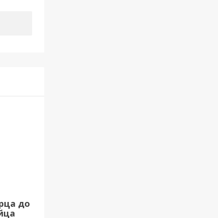
рца до
йца