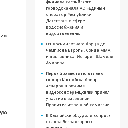
филиала каспийского
ория
горводоканала АО «Единый
оператор Республики
Дагестан» в сфере
водоснабжения и
водоотведения.
ти»
От восьмилетнего борца до
чемпиона Европы, бойца ММА
и наставника: История Шамиля
Амирова!
Первый заместитель главы
города Каспийска Анвар
Асваров в режиме
видеоконференцсвязи принял
участие в заседании
Правительственной комиссии
вую
В Каспийске обсудили вопросы
отлова безнадзорных
животных.