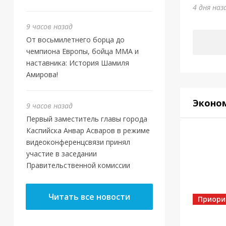
Оте
4 дня наз
3 дня на
9 часов назад
От восьмилетнего борца до
чемпиона Европы, бойца ММА и
наставника: История Шамиля
Амирова!
Эконо
9 часов назад
Первый заместитель главы города
Каспийска Анвар Асваров в режиме
видеоконференцсвязи принял
участие в заседании
Правительственной комиссии
Власт
Кас
Читать все новости
МБУ
Приори
5 дней 