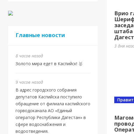
Евр
Врио г
Шам
Шерифо
заседа
9 часов
штаба
Главные новости
Дагест
3 дня наз
8 часов назад
Золото мира едет в Каспийск! 🥇
9 часов назад
В адрес городского собрания
депутатов Каспийска поступило
Правит
обращение от филиала каспийского
Новос
горводоканала АО «Единый
Маг
Магом
оператор Республики Дагестан» в
провод
нов
сфере водоснабжения и
Опера
водоотведения.