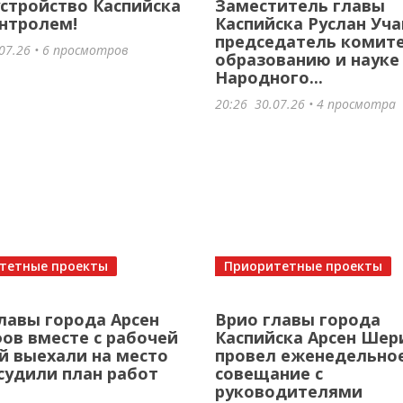
стройство Каспийска
Заместитель главы
нтролем!
Каспийска Руслан Уча
председатель комите
07.26
• 6 просмотров
образованию и науке
Народного...
20:26
30.07.26
• 4 просмотра
тетные проекты
Приоритетные проекты
лавы города Арсен
Врио главы города
в вместе с рабочей
Каспийска Арсен Ше
й выехали на место
провел еженедельно
судили план работ
совещание с
руководителями