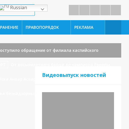
Russian
РАНЕНИЕ
ПРАВОПОРЯДОК
РЕКЛАМА
поступило обращение от филиала каспийского
ОРТ
От восьмилетнего борца до чемпиона Европы,
Видеовыпуск новостей
йска Анвар Асваров в режиме видеоконференцсвязи
ова безнадзорных животных.