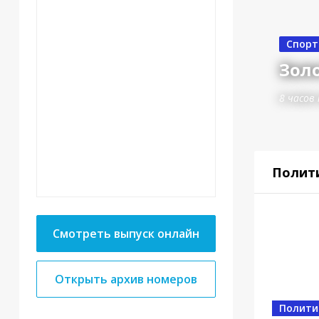
Спорт
Золо
8 часов
Полит
Смотреть выпуск онлайн
Открыть архив номеров
Спорт
От 
Полити