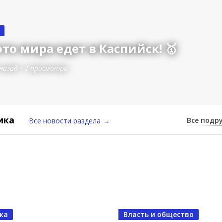
то мира едет в Каспийск! 🥇
 назад
•
4 просмотра
ика
Все подр
Все новости раздела
→
восьмилетнего борца до чемпиона
ка
Власть и общество