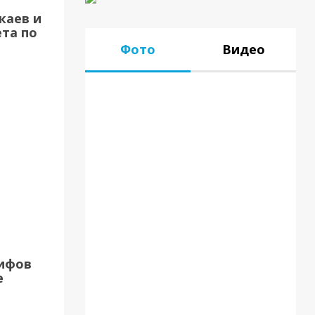
каев и
та по
Фото
Видео
17.07.18
рифов
е