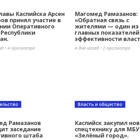
опы, бойца ММА и наставника: Ист
лавы Каспийска Арсен
Магомед Рамазанов:
иля Амирова!
в принял участие в
«Обратная связь с
нии Оперативного
жителями — один из
 назад
•
4 просмотра
 Республики
главных показателей
ан.
эффективности влас
ад • 4 просмотра
4 дня назад • 2 просмотра
ельство
Власть и общество
ти
омед Рамазанов вручил ключи от
ед Рамазанов
Каспийск закупил но
ит заседание
спецтехнику для МБУ
ой квартиры ветерану Великой
тивного штаба
«Зелёный город».