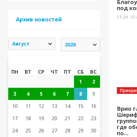
Благоу
под ко
11:24
31.
Архив новостей
АВГУСТ 2026
«
»
ПН
ВТ
СР
ЧТ
ПТ
СБ
ВС
1
2
Приори
3
4
5
6
7
8
9
10
11
12
13
14
15
16
Врио г
Шерифо
17
18
19
20
21
22
23
группо
где об
24
25
26
27
28
29
30
по...