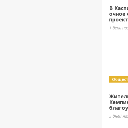
В Касп
очное 
проек
1 день на
Общес
Жител
Кемпи
благоу
5 дней на