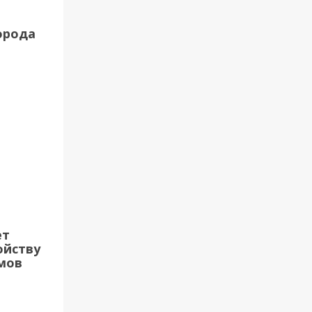
орода
ет
ойству
мов