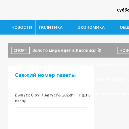
Субб
НОВОСТИ
ПОЛИТИКА
ЭКОНОМИКА
ОБЩ
СПОРТ
Золото мира едет в Каспийск! 🥇
НОВ
горводоканала АО «Единый оператор Республики Даге
Свежий номер газеты
бойца ММА и наставника: История Шамиля Амирова!
принял участие в заседании Правительственной коми
Выпуск 0 от 7 Августа 2026г
•
1 день
назад