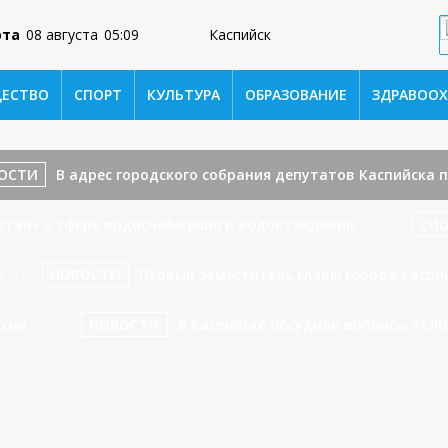
ота
08 августа
05:09
Каспийск
ЕСТВО
СПОРТ
КУЛЬТУРА
ОБРАЗОВАНИЕ
ЗДРАВООХ
ОСТИ
В адрес городского собрания депутатов Каспийска 
стан» в сфере водоснабжения и водоотведения.
СП
НОВОСТИ
Первый заместитель главы города Каспи
ссии
НОВОСТИ
В Каспийске обсудили вопросы отл