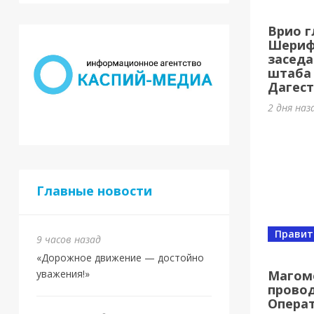
Кас
Врио г
МБУ
Шерифо
заседа
3 дня на
штаба
Дагест
2 дня наз
Главные новости
Правит
9 часов назад
Спорт
«Дорожное движение — достойно
Юби
Магом
уважения!»
провод
оли
Опера