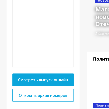
Новос
Маг
нов
Оте
2 дня на
Полит
Смотреть выпуск онлайн
Открыть архив номеров
Власт
Полити