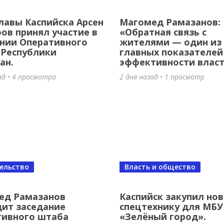
пийск закупил новую спецтехнику 
лавы Каспийска Арсен
Магомед Рамазанов:
 «Зелёный город».
в принял участие в
«Обратная связь с
нии Оперативного
жителями — один из
зад
•
9 просмотров
 Республики
главных показателей
ан.
эффективности влас
ад • 4 просмотра
2 дня назад • 1 просмотр
ельство
Власть и общество
лей большой победы: 50 лет
ед Рамазанов
Каспийск закупил но
ит заседание
спецтехнику для МБУ
мпийскому триумфу Владимира
тивного штаба
«Зелёный город».