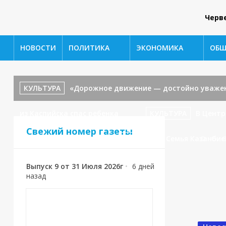
Черв
НОВОСТИ
ПОЛИТИКА
ЭКОНОМИКА
ОБЩ
КУЛЬТУРА
«Дорожное движение — достойно уважен
из Каспийска спас ребенка
КУЛЬТУРА
В Центр
Свежий номер газеты
«В гостях у сказки».
СПОРТ
🥉 Семья Казанби
Выпуск 9 от 31 Июля 2026г
•
6 дней
назад