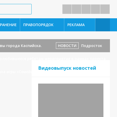
РАНЕНИЕ
ПРАВОПОРЯДОК
РЕКЛАМА
вы города Каспийска.
НОВОСТИ
Подросток
полюбившееся ребятам мероприятие в рамках проекта
Видеовыпуск новостей
апа игры «Семейная зарница»!