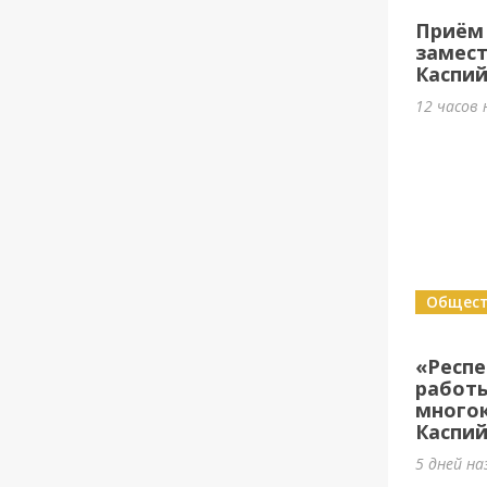
Приём 
замест
Каспий
12 часов 
Общес
«Респ
работы
много
Каспий
5 дней на