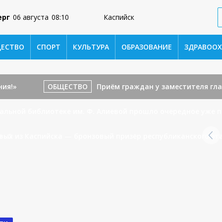
ерг
06 августа
08:10
Каспийск
ЕСТВО
СПОРТ
КУЛЬТУРА
ОБРАЗОВАНИЕ
ЗДРАВООХ
ия!»
ОБЩЕСТВО
Приём граждан у заместителя гла
альной библиотеке им. Ф. Алиевой прошло очередное уже 
евых из Каспийска — бронзовый призёр республиканского эт