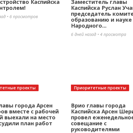
стройство Каспийска
Заместитель главы
нтролем!
Каспийска Руслан Уча
председатель комите
зад • 6 просмотров
образованию и науке
Народного...
6 дней назад • 4 просмотра
тетные проекты
Приоритетные проекты
лавы города Арсен
Врио главы города
в вместе с рабочей
Каспийска Арсен Ше
й выехали на место
провел еженедельно
судили план работ
совещание с
руководителями