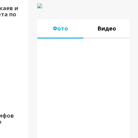
каев и
та по
Фото
Видео
17.07.18
рифов
е