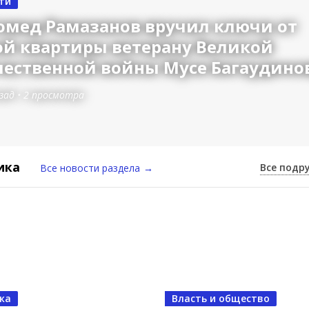
ти
омед Рамазанов вручил ключи от
ой квартиры ветерану Великой
чественной войны Мусе Багаудино
зад
•
2 просмотра
ика
Все подр
Все новости раздела
→
ь и общество
ка
Власть и общество