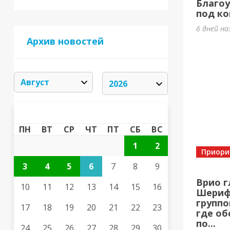
Благоу
под ко
6 дней на
Архив новостей
АВГУСТ 2026
«
»
ПН
ВТ
СР
ЧТ
ПТ
СБ
ВС
1
2
Приори
3
4
5
6
7
8
9
Врио г
10
11
12
13
14
15
16
Шерифо
группо
17
18
19
20
21
22
23
где об
по...
24
25
26
27
28
29
30