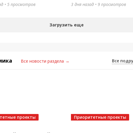
ина
ад • 5 просмотров
3 дня назад • 9 просмотров
назад
•
3 просмотра
Загрузить еще
мика
Все подр
Все новости раздела
→
то едет в Каспийск! 🥇
тетные проекты
Приоритетные проекты
назад
•
3 просмотра