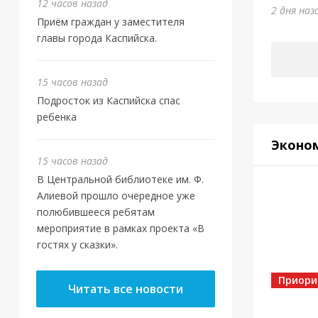
Юм
12 часов назад
2 дня наз
Приём граждан у заместителя
5 дней 
главы города Каспийска.
15 часов назад
Подросток из Каспийска спас
ребенка
Эконо
15 часов назад
В Центральной библиотеке им. Ф.
Алиевой прошло очередное уже
полюбившееся ребятам
мероприятие в рамках проекта «В
гостях у сказки».
Спорт
Золо
Приори
Читать все новости
5 дней 