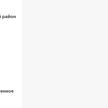
й район
щенное