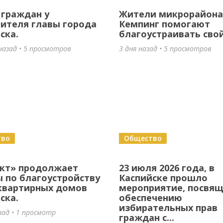
граждан у
Жители микрорайона
ителя главы города
Кемпинг помогают
ска.
благоустраивать сво
назад • 5 просмотров
3 дня назад • 5 просмотров
тво
Общество
ект» продолжает
23 июля 2026 года, в
 по благоустройству
Каспийске прошло
квартирных домов
мероприятие, посвя
ска.
обеспечению
избирательных прав
зад • 1 просмотр
граждан с...