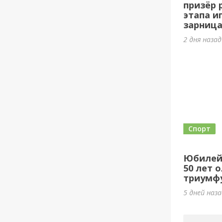
призёр 
этапа и
зарница
2 дня наза
Спорт
Юбилей
50 лет 
триумф
5 дней наз