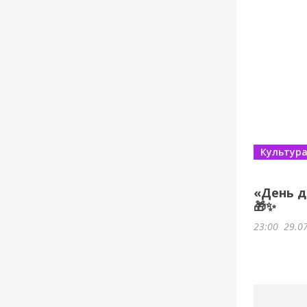
Культур
«День д
🎁✨
23:00
29.0