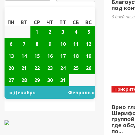
Благоус
под кон
ЯНВАРЬ 2025
«
»
6 дней наз
ПН
ВТ
СР
ЧТ
ПТ
СБ
ВС
1
2
3
4
5
6
7
8
9
10
11
12
13
14
15
16
17
18
19
20
21
22
23
24
25
26
27
28
29
30
31
Приорит
« Декабрь
Февраль »
Врио гл
Шерифов
группой
где обс
по...