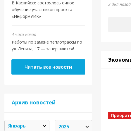
Юми
В Каспийске состоялось очное
2 дня наза
обучение участников проекта
5 дней на
«ИнформУИК»
4 часа назад
Работы по замене теплотрассы по
ул. Ленина, 17 — завершаются!
Эконом
Читать все новости
Архив новостей
Спорт
Золот
Приорит
5 дней на