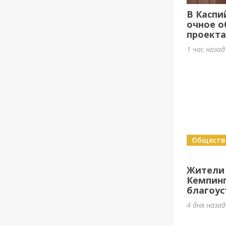
В Каспи
очное о
проект
1 час наза
Обществ
Жители
Кемпин
благоус
4 дня наза