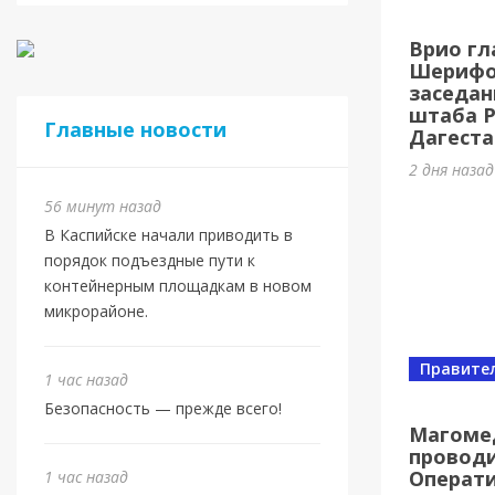
Касп
Врио гл
МБУ 
Шерифов
заседан
3 дня наз
штаба 
Главные новости
Дагеста
2 дня наза
56 минут назад
В Каспийске начали приводить в
порядок подъездные пути к
контейнерным площадкам в новом
микрорайоне.
Правите
1 час назад
Спорт
Безопасность — прежде всего!
Юбил
Магоме
проводи
олим
Операт
1 час назад