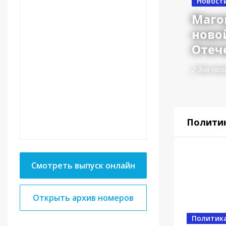
Новост
Маго
ново
Отеч
2 дня наз
Полити
Смотреть выпуск онлайн
Открыть архив номеров
Власть
Политик