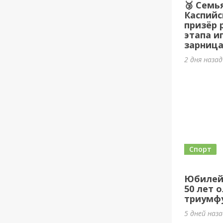
🥉 Семь
Каспийс
призёр 
этапа и
зарница
2 дня наза
Спорт
Юбилей
50 лет 
триумф
5 дней наз