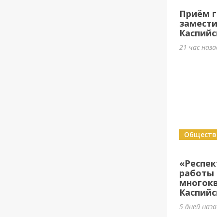
Приём г
замести
Каспийс
21 час наз
Обществ
«Респе
работы 
многок
Каспийс
5 дней наз