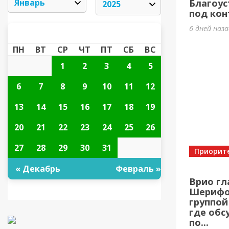
Благоус
под кон
6 дней наз
ЯНВАРЬ 2025
«
»
ПН
ВТ
СР
ЧТ
ПТ
СБ
ВС
1
2
3
4
5
6
7
8
9
10
11
12
13
14
15
16
17
18
19
20
21
22
23
24
25
26
27
28
29
30
31
Приорит
« Декабрь
Февраль »
Врио гл
Шерифов
группой
где обс
по...