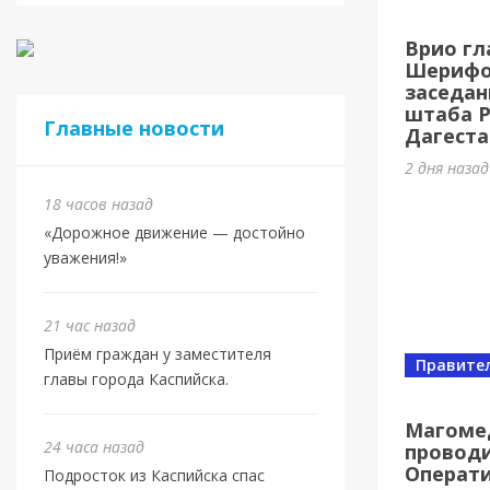
Врио гл
Шерифов
заседан
штаба 
Главные новости
Дагеста
2 дня наза
18 часов назад
«Дорожное движение — достойно
уважения!»
21 час назад
Приём граждан у заместителя
Правите
главы города Каспийска.
Магоме
24 часа назад
проводи
Операт
Подросток из Каспийска спас