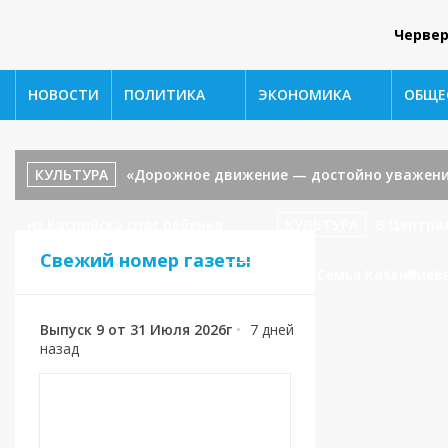
Червер
НОВОСТИ
ПОЛИТИКА
ЭКОНОМИКА
ОБЩЕ
КУЛЬТУРА
«Дорожное движение — достойно уважени
из Каспийска спас ребенка
КУЛЬТУРА
В Центра
Свежий номер газеты
«В гостях у сказки».
СПОРТ
🥉 Семья Казанбиев
Выпуск 9 от 31 Июля 2026г
•
7 дней
назад