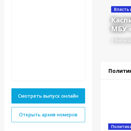
в вручил ключи от
Власть
терану Великой
Касп
ны Мусе Багаудинову
МБУ 
3 дня наз
Полити
Смотреть выпуск онлайн
Открыть архив номеров
Политик