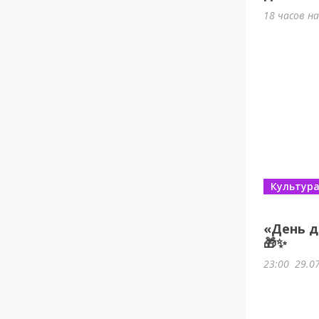
18 часов н
Культур
«День д
🎁✨
23:00
29.0