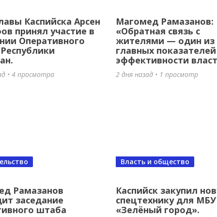
лавы Каспийска Арсен
Магомед Рамазанов:
в принял участие в
«Обратная связь с
нии Оперативного
жителями — один из
 Республики
главных показателей
ан.
эффективности влас
ад • 4 просмотра
2 дня назад • 1 просмотр
ельство
Власть и общество
ед Рамазанов
Каспийск закупил но
ит заседание
спецтехнику для МБУ
тивного штаба
«Зелёный город».