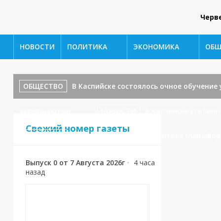
Черв
НОВОСТИ
ПОЛИТИКА
ЭКОНОМИКА
ОБЩ
ОБЩЕСТВО
В Каспийске состоялось очное обучени
завершаются!
НОВОСТИ
В Каспийске усилили
Свежий номер газеты
ОБЩЕСТВО
Приём граждан у заместителя главы гор
Выпуск 0 от 7 Августа 2026г
•
4 часа
назад