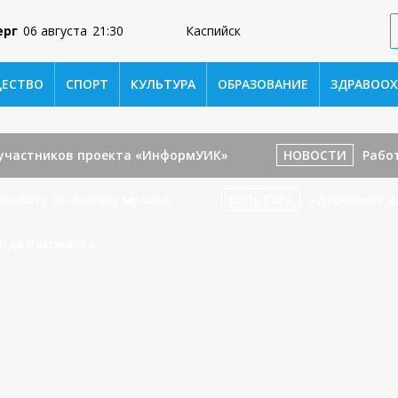
ерг
06 августа
21:30
Каспийск
ЕСТВО
СПОРТ
КУЛЬТУРА
ОБРАЗОВАНИЕ
ЗДРАВООХ
е участников проекта «ИнформУИК»
НОВОСТИ
Работ
 работу по вывозу мусора.
КУЛЬТУРА
«Дорожное д
ода Каспийска.