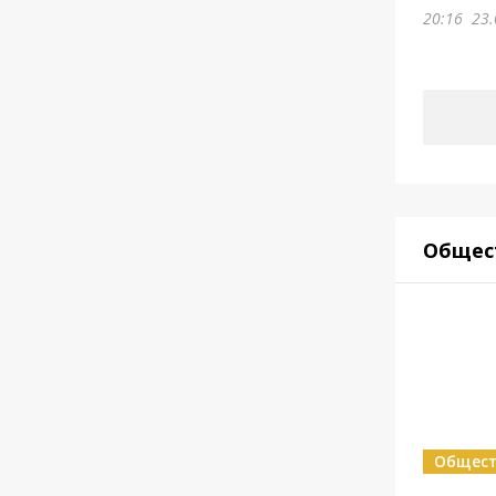
20:16
23.
Общес
Общес