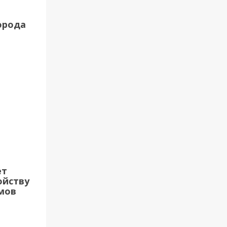
орода
ет
ойству
мов