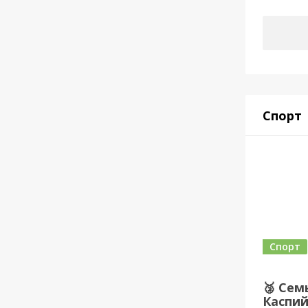
Спорт
Спорт
🥉 Сем
Каспи