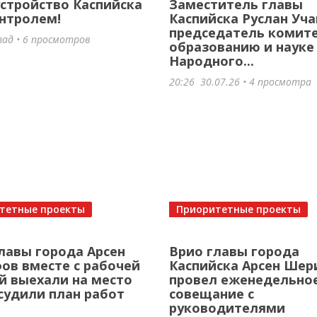
стройство Каспийска
Заместитель главы
нтролем!
Каспийска Руслан Уча
председатель комите
зад • 6 просмотров
образованию и науке
Народного...
20:26
30.07.26
• 4 просмотра
тетные проекты
Приоритетные проекты
лавы города Арсен
Врио главы города
в вместе с рабочей
Каспийска Арсен Ше
й выехали на место
провел еженедельно
судили план работ
совещание с
руководителями