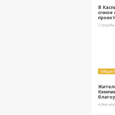
В Касп
очное 
проек
2 секунды
Общес
Жител
Кемпи
благоу
4 дня наз