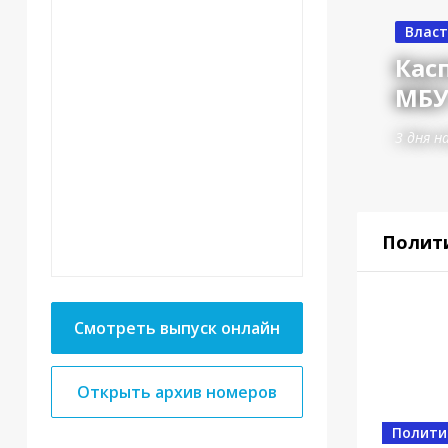
в вручил ключи от
Власт
етерану Великой
Кас
йны Мусе Багаудинову
МБУ
3 дня на
Полит
Смотреть выпуск онлайн
Открыть архив номеров
Полити