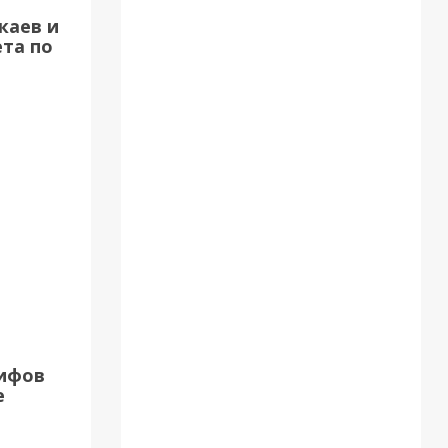
каев и
та по
17.07.18
22.05.18
рифов
е