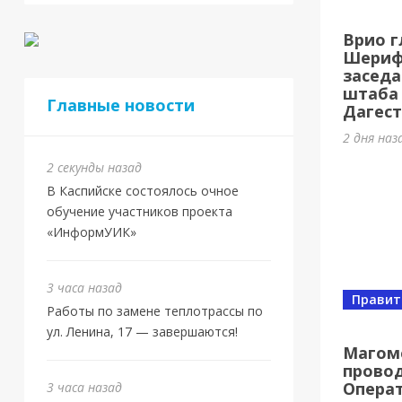
Врио г
Шерифо
заседа
штаба
Главные новости
Дагест
2 дня наз
2 секунды назад
В Каспийске состоялось очное
обучение участников проекта
«ИнформУИК»
3 часа назад
Правит
Работы по замене теплотрассы по
ул. Ленина, 17 — завершаются!
Магом
провод
Опера
3 часа назад