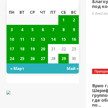
Благоу
АПРЕЛЬ 2023
«
»
под ко
ПН
ВТ
СР
ЧТ
ПТ
СБ
ВС
6 дней на
1
2
3
4
5
6
7
8
9
10
11
12
13
14
15
16
17
18
19
20
21
22
23
24
25
26
27
28
29
30
« Март
Май »
Приори
Врио г
Шерифо
группо
где об
по...