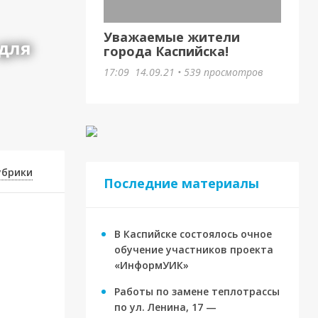
Спорт
Юбилей большой победы:
Уважаемые жители
для
олимпийскому триумфу
города Каспийска!
Юмина
17:09
14.09.21
•
539 просмотров
5 дней назад
•
3 просмотра
убрики
Последние материалы
В Каспийске состоялось очное
обучение участников проекта
«ИнформУИК»
Работы по замене теплотрассы
по ул. Ленина, 17 —