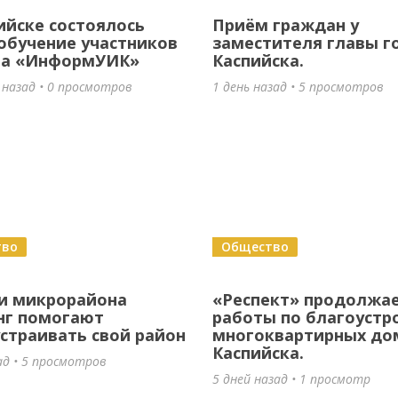
ийске состоялось
Приём граждан у
обучение участников
заместителя главы г
та «ИнформУИК»
Каспийска.
 назад • 0 просмотров
1 день назад • 5 просмотров
тво
Общество
и микрорайона
«Респект» продолжа
нг помогают
работы по благоустр
страивать свой район
многоквартирных до
Каспийска.
ад • 5 просмотров
5 дней назад • 1 просмотр