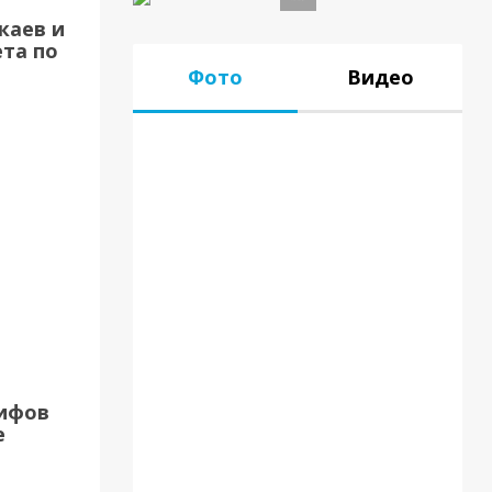
каев и
та по
Фото
Видео
17.07.18
рифов
е