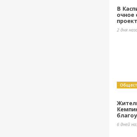
В Касп
очное 
проек
2 дня наз
Общес
Жител
Кемпи
благоу
6 дней на