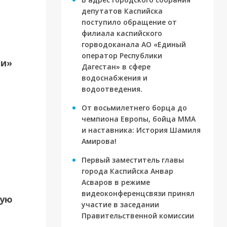
депутатов Каспийска
поступило обращение от
филиала каспийского
горводоканала АО «Единый
оператор Республики
ти»
Дагестан» в сфере
водоснабжения и
водоотведения.
От восьмилетнего борца до
чемпиона Европы, бойца ММА
и наставника: История Шамиля
Амирова!
Первый заместитель главы
города Каспийска Анвар
Асваров в режиме
видеоконференцсвязи принял
вую
участие в заседании
ория
Правительственной комиссии