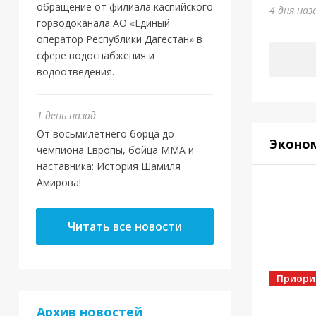
Шам
обращение от филиала каспийского
4 дня наз
горводоканала АО «Единый
1 день н
оператор Республики Дагестан» в
сфере водоснабжения и
водоотведения.
1 день назад
От восьмилетнего борца до
Эконо
чемпиона Европы, бойца ММА и
наставника: История Шамиля
Амирова!
Новос
Читать все новости
Маг
нов
Оте
Приори
Архив новостей
4 дня на