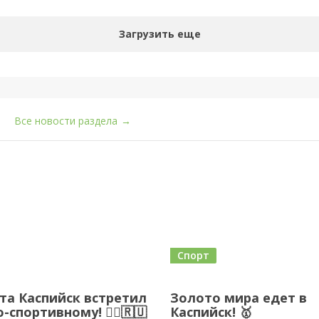
Загрузить еще
Все новости раздела
→
Спорт
ста Каспийск встретил
Золото мира едет в
-спортивному! 🏃‍♂️🇷🇺
Каспийск! 🥇