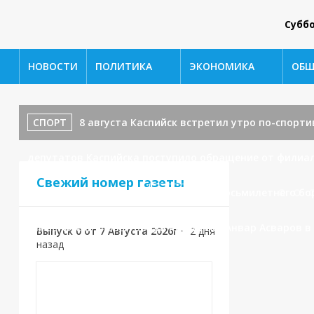
Субб
НОВОСТИ
ПОЛИТИКА
ЭКОНОМИКА
ОБЩ
СПОРТ
8 августа Каспийск встретил утро по-спортивно
депутатов Каспийска поступило обращение от филиал
Свежий номер газеты
водоотведения.
СПОРТ
От восьмилетнего бо
заместитель главы города Каспийска Анвар Асваров 
Выпуск 0 от 7 Августа 2026г
•
2 дня
назад