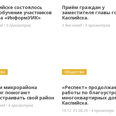
ийске состоялось
Приём граждан у
обучение участников
заместителя главы г
та «ИнформУИК»
Каспийска.
ад • 0 просмотров
3 дня назад • 9 просмотров
тво
Общество
и микрорайона
«Респект» продолжа
нг помогают
работы по благоустр
страивать свой район
многоквартирных до
Каспийска.
зад • 6 просмотров
19:12
01.08.26
• 4 просмотра