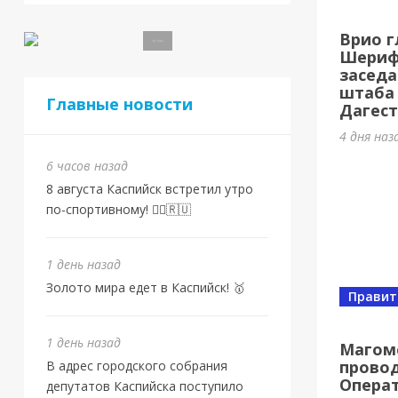
Спорт
Врио г
Золо
Шерифо
заседа
1 день н
штаба
Главные новости
Дагест
4 дня наз
6 часов назад
8 августа Каспийск встретил утро
по-спортивному! 🏃‍♂️🇷🇺
1 день назад
Золото мира едет в Каспийск! 🥇
Правит
Спорт
От 
1 день назад
Магом
провод
В адрес городского собрания
Евр
Опера
депутатов Каспийска поступило