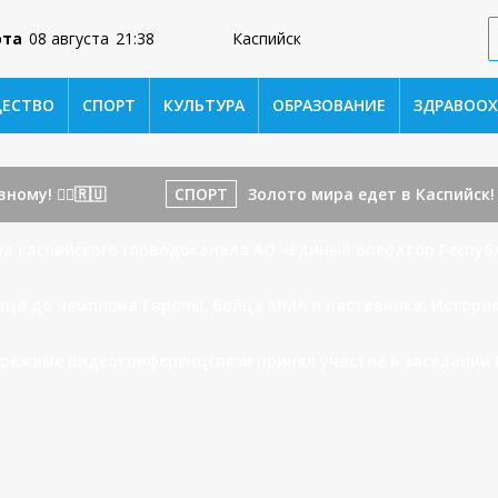
ота
08 августа
21:38
Каспийск
ЕСТВО
СПОРТ
КУЛЬТУРА
ОБРАЗОВАНИЕ
ЗДРАВООХ
му! 🏃‍♂️🇷🇺
СПОРТ
Золото мира едет в Каспийск! 
а каспийского горводоканала АО «Единый оператор Респуб
рца до чемпиона Европы, бойца ММА и наставника: Истори
в режиме видеоконференцсвязи принял участие в заседании