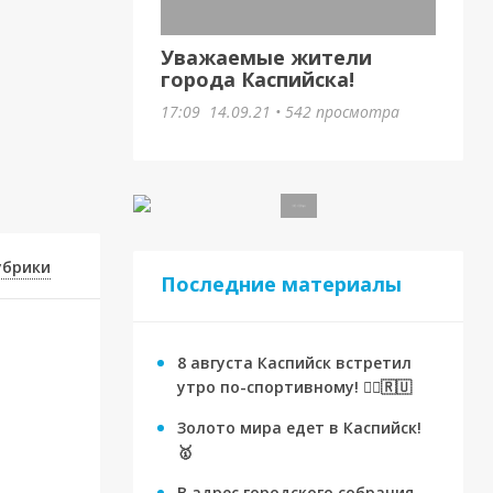
Уважаемые жители
города Каспийска!
17:09
14.09.21
•
542 просмотра
убрики
Последние материалы
8 августа Каспийск встретил
утро по-спортивному! 🏃‍♂️🇷🇺
Золото мира едет в Каспийск!
🥇
В адрес городского собрания