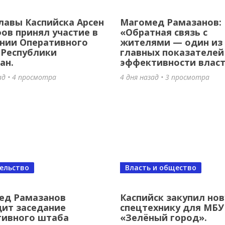
лавы Каспийска Арсен
Магомед Рамазанов:
то мира едет в Каспийск! 🥇
в принял участие в
«Обратная связь с
нии Оперативного
жителями — один из
азад
•
6 просмотров
 Республики
главных показателей
ан.
эффективности влас
ад • 4 просмотра
4 дня назад • 3 просмотра
ельство
Власть и общество
восьмилетнего борца до чемпиона
ед Рамазанов
Каспийск закупил но
ит заседание
спецтехнику для МБУ
опы, бойца ММА и наставника: Ист
тивного штаба
«Зелёный город».