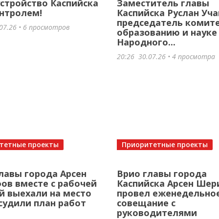
стройство Каспийска
Заместитель главы
нтролем!
Каспийска Руслан Уча
председатель комите
07.26
• 6 просмотров
образованию и науке
Народного...
20:26
30.07.26
• 4 просмотра
тетные проекты
Приоритетные проекты
лавы города Арсен
Врио главы города
в вместе с рабочей
Каспийска Арсен Ше
й выехали на место
провел еженедельно
судили план работ
совещание с
руководителями