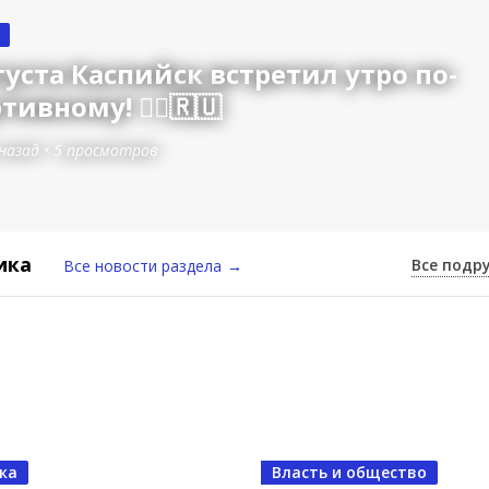
густа Каспийск встретил утро по-
тивному! 🏃‍♂️🇷🇺
 назад
•
5 просмотров
ика
Все подр
Все новости раздела
→
ка
Власть и общество