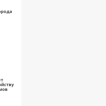
орода
ет
ойству
мов