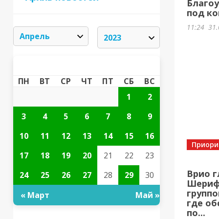
Благоу
под ко
11:24
31.
АПРЕЛЬ 2023
«
»
ПН
ВТ
СР
ЧТ
ПТ
СБ
ВС
1
2
3
4
5
6
7
8
9
10
11
12
13
14
15
16
Приори
17
18
19
20
21
22
23
Врио г
24
25
26
27
28
29
30
Шерифо
группо
« Март
Май »
где об
по...