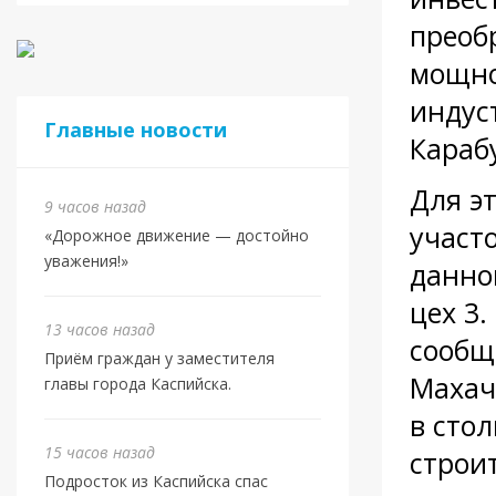
преоб
мощно
индус
Главные новости
Караб
Для э
9 часов назад
участ
«Дорожное движение — достойно
уважения!»
данно
цех 3.
13 часов назад
сообщ
Приём граждан у заместителя
Махач
главы города Каспийска.
в сто
15 часов назад
строи
Подросток из Каспийска спас