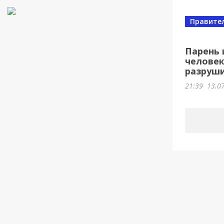
Правите
Парень 
человек
разруши
21:39
13.0