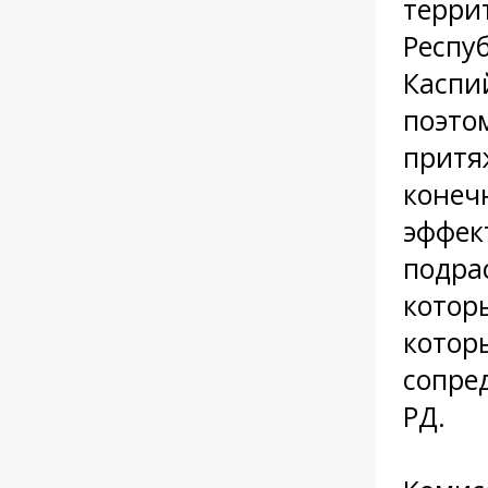
терри
Респу
Каспи
поэтом
притя
конеч
эффек
подра
котор
котор
сопре
РД.