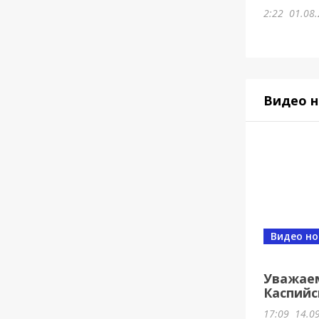
2:22
01.08.
Видео н
Видео но
Уважае
Каспийс
17:09
14.0