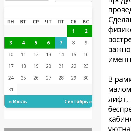
прове
АВГУСТ 2026
«
»
Сдела
ПН
ВТ
СР
ЧТ
ПТ
СБ
ВС
физик
1
2
востр
3
4
5
6
7
8
9
важно
10
11
12
13
14
15
16
именн
17
18
19
20
21
22
23
В рам
24
25
26
27
28
29
30
малом
31
лифт,
« Июль
Сентябрь »
беспр
кабин
уютна