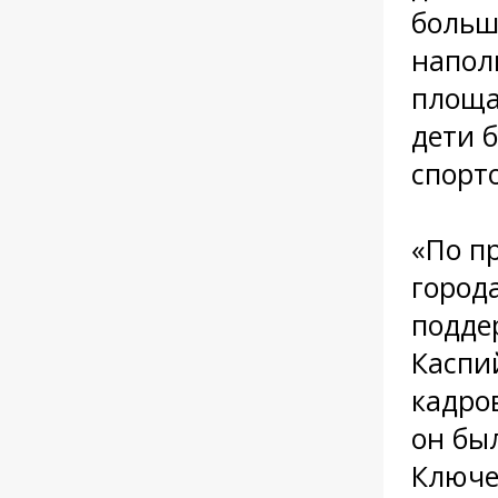
больш
напол
площа
дети 
спорт
«По п
город
подде
Каспи
кадро
он бы
Ключе