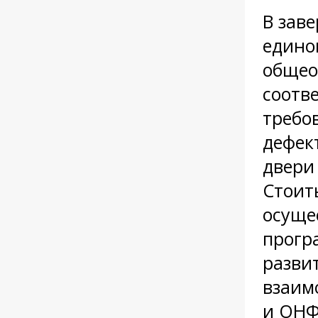
В зав
едино
общео
соотв
требо
дефект
двери
Стоит
осуще
прогр
разви
взаим
и ОНФ