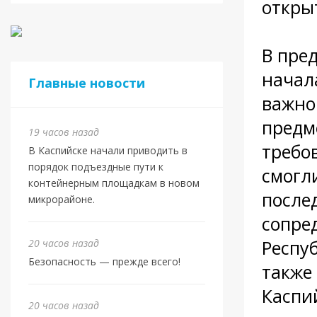
откры
В пред
начал
Главные новости
важно
предм
19 часов назад
требо
В Каспийске начали приводить в
порядок подъездные пути к
смогл
контейнерным площадкам в новом
после
микрорайоне.
сопре
Респу
20 часов назад
Безопасность — прежде всего!
также
Каспи
20 часов назад