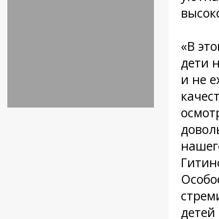
высок
«В эт
дети н
и не е
качес
осмот
довол
нашег
Гитин
Особо
стрем
детей 