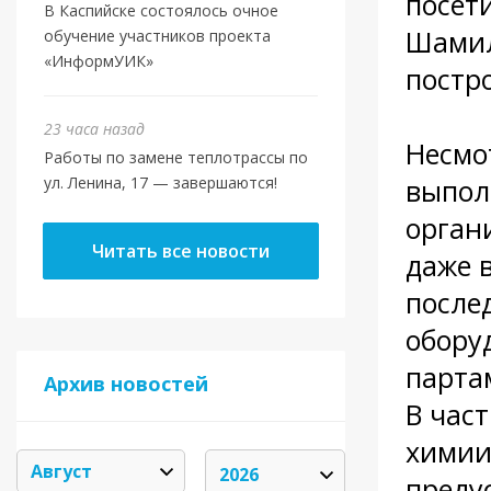
посет
В Каспийске состоялось очное
Шамил
обучение участников проекта
«ИнформУИК»
постр
23 часа назад
Несмо
Работы по замене теплотрассы по
ул. Ленина, 17 — завершаются!
выпол
орган
Читать все новости
даже 
после
обору
парта
Архив новостей
В час
химии
преду