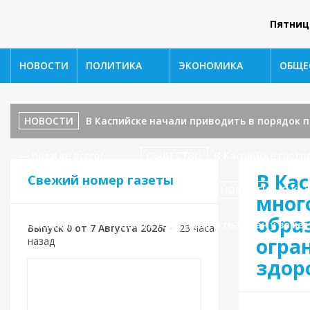
Пятниц
НОВОСТИ
ПОЛИТИКА
ЭКОНОМИКА
ОБЩЕ
НОВОСТИ
В Каспийске начали приводить в порядок
— прежде всего!
ОБЩЕСТВО
В Каспийске сост
В Ка
Свежий номер газеты
ул. Ленина, 17 — завершаются!
НОВОСТИ
В Кас
мног
обра
уважения!»
ОБЩЕСТВО
Приём граждан у замес
Выпуск 0 от 7 Августа 2026г
•
23 часа
огра
назад
здор