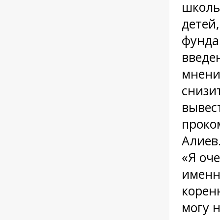
школы
детей
фунда
введе
мнени
снизи
вывес
проко
Алиев
«Я оче
именно
корен
могу н