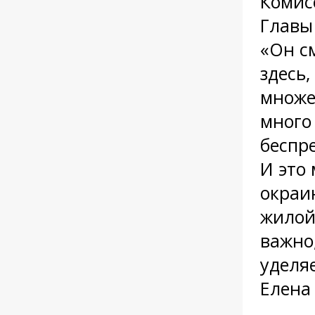
Комис
Главы
«Он с
здесь,
множе
много
беспр
И это 
окраин
жилой
важно
уделя
Елена