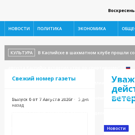
Воскресень
НОВОСТИ
ПОЛИТИКА
ЭКОНОМИКА
ОБЩЕ
КУЛЬТУРА
В Каспийске в шахматном клубе прошли с
августа Каспийск встретил утро по-спортивному!
🏃‍♂️
Уваж
Свежий номер газеты
Каспийска поступило обращение от филиала каспийског
дейс
вете
СПОРТ
От восьмилетнего борца до чемпиона Европы
Выпуск 0 от 7 Августа 2026г
•
3 дня
назад
Каспийска Анвар Асваров в режиме видеоконференцсвяз
отлова безнадзорных животных.
Новости