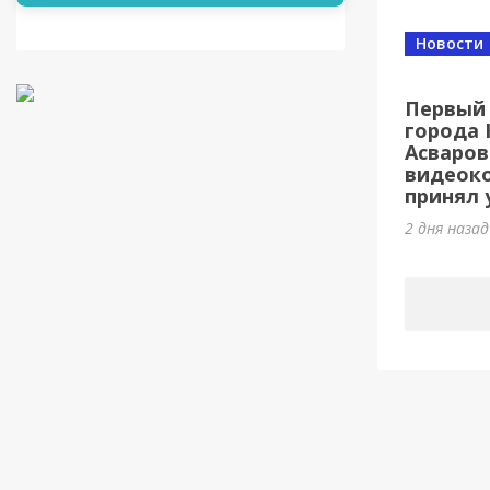
Новости
Первый 
города 
Асваров
видеок
принял у
2 дня наза