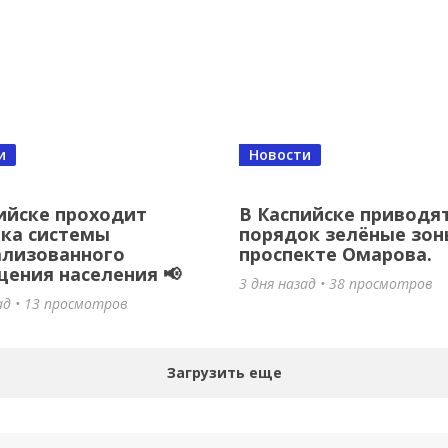
и
Новости
ийске проходит
В Каспийске приводят
ка системы
порядок зелёные зон
ализованного
проспекте Омарова.
ения населения 📢
3 дня назад • 38 просмотров
ад • 13 просмотров
Загрузить еще