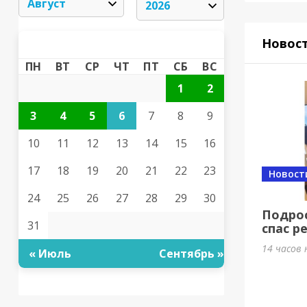
АВГУСТ 2026
Новос
«
»
ПН
ВТ
СР
ЧТ
ПТ
СБ
ВС
1
2
3
4
5
6
7
8
9
10
11
12
13
14
15
16
17
18
19
20
21
22
23
Новост
24
25
26
27
28
29
30
Подрос
31
спас р
14 часов 
« Июль
Сентябрь »