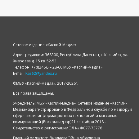
Сетевое издание «Каспий-Медиа»
Адрес редакции: 368300, Республика Дагестан, г. Каспийск, ул.
Хизроева д. 15 кв. 52-53
Телефон: +7(8246)5 – 28-60 МБУ «Каспий-медиа»
E-mail:
Kas62@yandex.ru
©️МБУ «Каспий-медиа», 2017-2026г.
Все права защищены.
Учредитель: МБУ «Каспий-медиа». Сетевое издание «Каспий-
Медиа» зарегистрировано в Федеральной службе по надзору в
сфере связи, информационных технологий и массовых
коммуникаций (Роскомнадзор)21 сентября 2018г.
Свидетельство о регистрации ЭЛ № ФС77-73776
Главный редактор: Джалаева Эйша Абдуловна