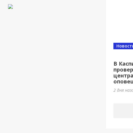
Новост
В Касп
провер
центр
оповещ
2 дня наз