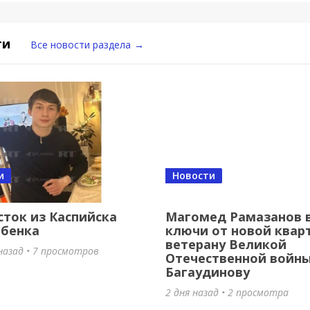
ти
Все новости раздела
→
и
Новости
ток из Каспийска
Магомед Рамазанов 
ебенка
ключи от новой квар
ветерану Великой
назад • 7 просмотров
Отечественной войны
Багаудинову
2 дня назад • 2 просмотра