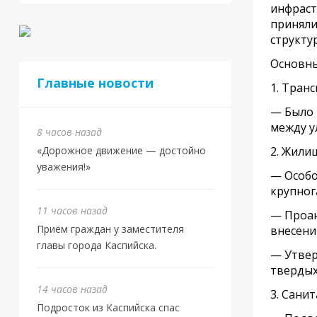
инфраст
приняли
структур
Основны
Главные новости
1. Тран
— Было 
между у
8 часов назад
«Дорожное движение — достойно
2. Жили
уважения!»
— Особо
крупног
11 часов назад
— Проан
Приём граждан у заместителя
внесени
главы города Каспийска.
— Утвер
твердых
14 часов назад
3. Сани
Подросток из Каспийска спас