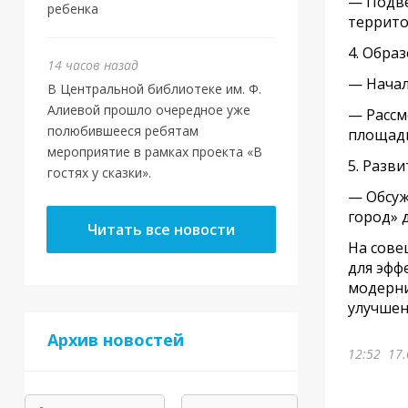
— Подве
ребенка
террито
4. Обра
14 часов назад
— Начал
В Центральной библиотеке им. Ф.
Алиевой прошло очередное уже
— Рассм
полюбившееся ребятам
площадь
мероприятие в рамках проекта «В
5. Разв
гостях у сказки».
— Обсуж
город» 
Читать все новости
На сове
для эфф
модерни
улучшен
Архив новостей
12:52
17.