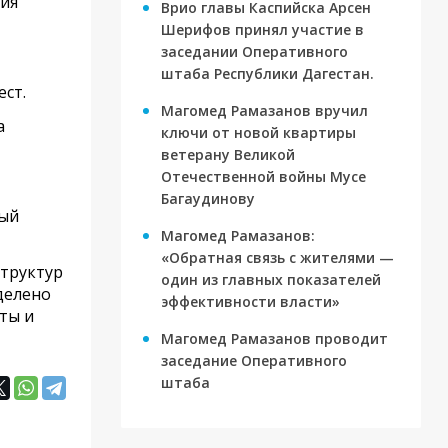
ия
Врио главы Каспийска Арсен
Шерифов принял участие в
заседании Оперативного
штаба Республики Дагестан.
ст.
Магомед Рамазанов вручил
а
ключи от новой квартиры
ветерану Великой
Отечественной войны Мусе
Багаудинову
ный
Магомед Рамазанов:
«Обратная связь с жителями —
структур
один из главных показателей
делено
эффективности власти»
ты и
Магомед Рамазанов проводит
заседание Оперативного
штаба