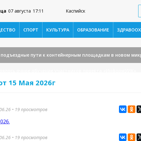
ица
07 августа
17:11
Каспийск
ЕСТВО
СПОРТ
КУЛЬТУРА
ОБРАЗОВАНИЕ
ЗДРАВООХ
к подъездные пути к контейнерным площадкам в новом мик
тоялось очное обучение участников проекта «ИнформУИК»
от 15 Мая 2026г
аспийске усилили работу по вывозу мусора.
КУЛЬТУР
стителя главы города Каспийска.
НОВОСТИ
Подрос
06.26
• 19 просмотров
026.
06.26
• 19 просмотров