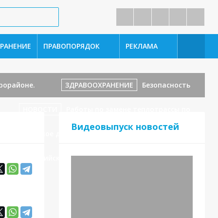
РАНЕНИЕ
ПРАВОПОРЯДОК
РЕКЛАМА
рорайоне.
ЗДРАВООХРАНЕНИЕ
Безопасность
НОВОСТИ
Работы по замене теплотрассы по
Видеовыпуск новостей
А
«Дорожное движение — достойно
ток из Каспийска спас ребенка