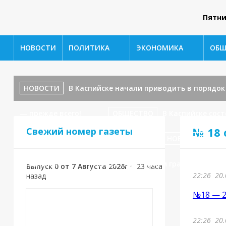
Пятн
НОВОСТИ
ПОЛИТИКА
ЭКОНОМИКА
ОБЩ
НОВОСТИ
В Каспийске начали приводить в порядо
— прежде всего!
ОБЩЕСТВО
В Каспийске сос
№ 18 
Свежий номер газеты
ул. Ленина, 17 — завершаются!
НОВОСТИ
В К
уважения!»
ОБЩЕСТВО
Приём граждан у заме
Выпуск 0 от 7 Августа 2026г
•
23 часа
22:26
20.
назад
№18 — 2
22:26
20.