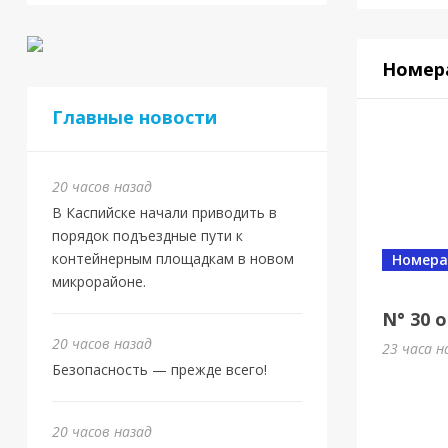
Номер
Главные новости
20 часов назад
В Каспийске начали приводить в
порядок подъездные пути к
контейнерным площадкам в новом
Номера
микрорайоне.
N° 30 о
20 часов назад
23 часа н
Безопасность — прежде всего!
20 часов назад