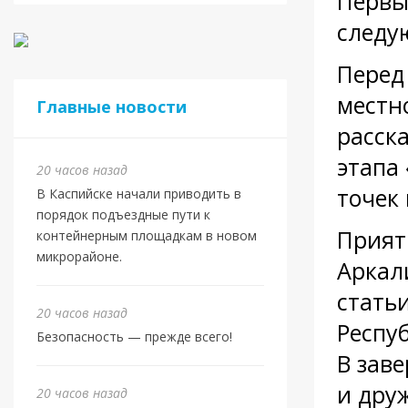
Первы
следу
Перед
местн
Главные новости
расск
этапа
20 часов назад
точек
В Каспийске начали приводить в
порядок подъездные пути к
Прият
контейнерным площадкам в новом
микрорайоне.
Аркал
стать
20 часов назад
Респу
Безопасность — прежде всего!
В зав
и дру
20 часов назад