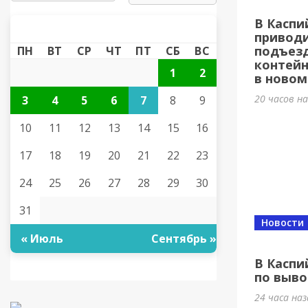
В Каспи
АВГУСТ 2026
«
»
приводи
подъезд
ПН
ВТ
СР
ЧТ
ПТ
СБ
ВС
контей
1
2
в новом
20 часов н
3
4
5
6
7
8
9
10
11
12
13
14
15
16
17
18
19
20
21
22
23
24
25
26
27
28
29
30
31
Новости
« Июль
Сентябрь »
В Каспи
по выво
24 часа на