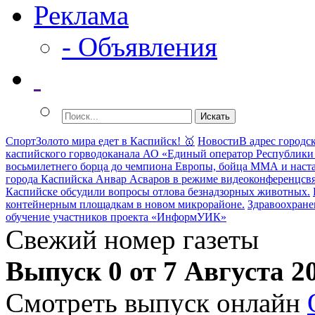
Реклама
- Объявления
Спорт
Золото мира едет в Каспийск! 🥇
Новости
В адрес городс
каспийского горводоканала АО «Единый оператор Республики 
восьмилетнего борца до чемпиона Европы, бойца ММА и наст
города Каспийска Анвар Асваров в режиме видеоконференцсвя
Каспийске обсудили вопросы отлова безнадзорных животных.
контейнерным площадкам в новом микрорайоне.
Здравоохране
обучение участников проекта «ИнформУИК»
Свежий номер газеты
Выпуск 0 от 7 Августа 2
Смотреть выпуск онлайн