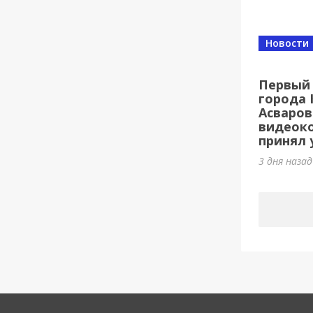
Новости
Первый 
города 
Асваров
видеок
принял у
3 дня наза