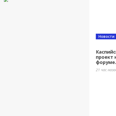
Новости
Каспийс
проект 
форуме
21 час наз