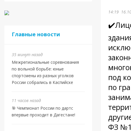
14:19
16.1
✔️Лиц
Главные новости
здания
исклю
35 минут назад
закон
Межрегиональные соревнования
много
по вольной борьбе: юные
под к
спортсмены из разных уголков
России собрались в Каспийске
по гр
заним
11 часов назад
терри
🎯 Чемпионат России по дартс
впервые проходит в Дагестане!
другие
ФЗ №13