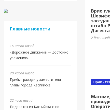
Касп
Врио гл
МБУ 
Шерифов
заседан
3 дня наз
штаба 
Главные новости
Дагеста
2 дня наза
16 часов назад
«Дорожное движение — достойно
уважения!»
20 часов назад
Приём граждан у заместителя
Правите
главы города Каспийска.
Спорт
Юбил
Магоме
22 часа назад
проводи
олим
Операт
Подросток из Каспийска спас