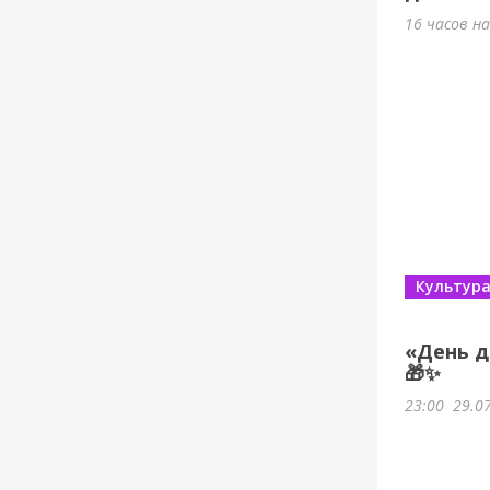
16 часов н
Культур
«День д
🎁✨
23:00
29.0