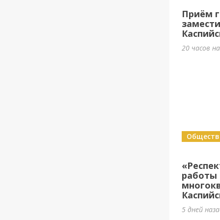
Приём г
замести
Каспийс
20 часов н
Обществ
«Респе
работы 
многок
Каспийс
5 дней наз