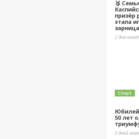
🥉 Семь
Каспийс
призёр 
этапа и
зарница
2 дня наза
Спорт
Юбилей
50 лет 
триумф
5 дней наз