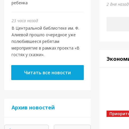
Юми
ребенка
2 дня наза
5 дней на
23 часа назад
В Центральной библиотеке им. Ф.
Алиевой прошло очередное уже
полюбившееся ребятам
мероприятие в рамках проекта «В
гостях у сказки».
Эконом
Читать все новости
Спорт
Архив новостей
Золот
Приорит
5 дней на