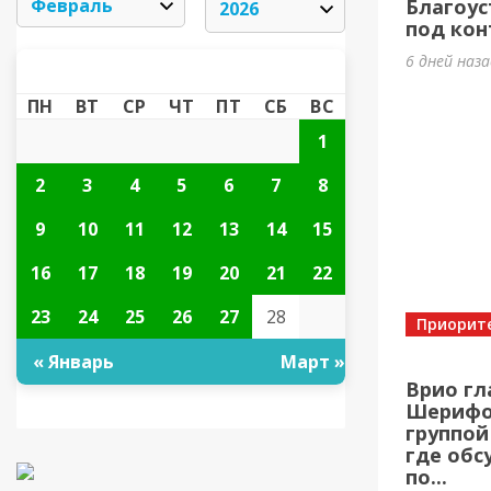
Благоус
под кон
6 дней наз
ФЕВРАЛЬ 2026
«
»
ПН
ВТ
СР
ЧТ
ПТ
СБ
ВС
1
2
3
4
5
6
7
8
9
10
11
12
13
14
15
16
17
18
19
20
21
22
23
24
25
26
27
28
Приорит
« Январь
Март »
Врио гл
Шерифов
группой
где обс
по...