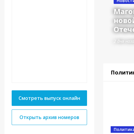
Новост
Маго
ново
Отеч
2 дня наз
Полити
Смотреть выпуск онлайн
Открыть архив номеров
Власть
Политик