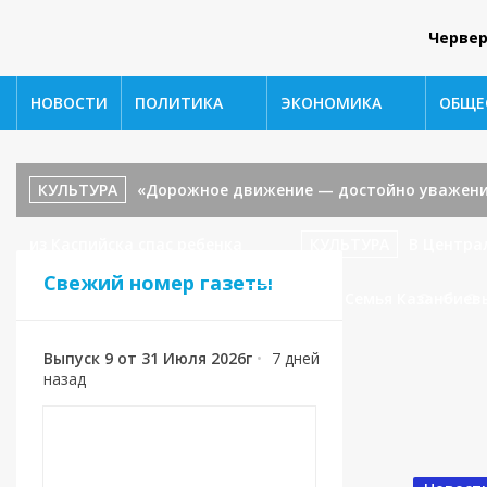
Червер
НОВОСТИ
ПОЛИТИКА
ЭКОНОМИКА
ОБЩЕ
КУЛЬТУРА
«Дорожное движение — достойно уважени
из Каспийска спас ребенка
КУЛЬТУРА
В Центра
Свежий номер газеты
«В гостях у сказки».
СПОРТ
🥉 Семья Казанбиев
Выпуск 9 от 31 Июля 2026г
•
7 дней
назад