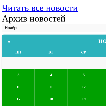
Читать все новости
Архив новостей
НО
«
ПН
ВТ
СР
3
4
5
10
11
12
17
18
19