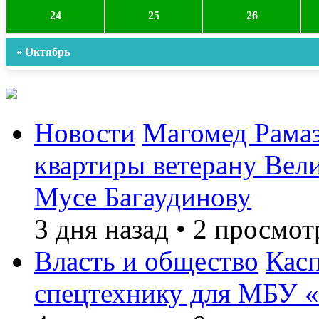
24
25
26
« Октябрь
Новости
Магомед Рамаз
квартиры ветерану Вел
Мусе Багаудинову
3 дня назад
•
2 просмот
Власть и общество
Кас
спецтехнику для МБУ «