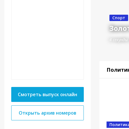
Спорт
Золот
4 секунды
Полити
Смотреть выпуск онлайн
Открыть архив номеров
Спорт
От в
Политик