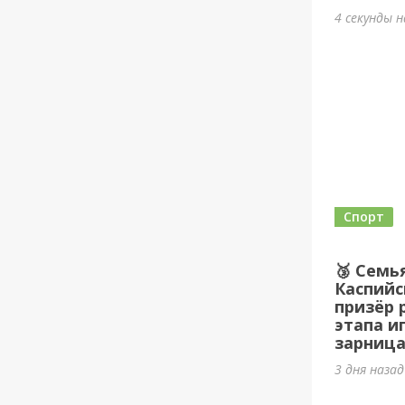
4 секунды 
Спорт
🥉 Семь
Каспийс
призёр 
этапа и
зарница
3 дня наза