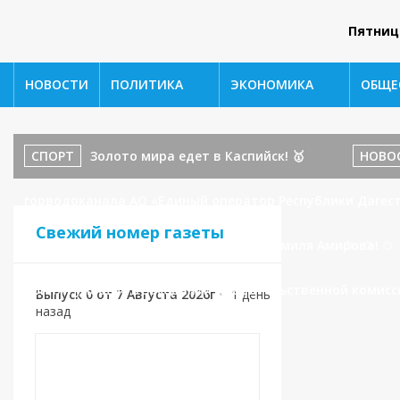
Пятниц
НОВОСТИ
ПОЛИТИКА
ЭКОНОМИКА
ОБЩЕ
СПОРТ
Золото мира едет в Каспийск! 🥇
НОВО
горводоканала АО «Единый оператор Республики Дагест
Свежий номер газеты
бойца ММА и наставника: История Шамиля Амирова!
принял участие в заседании Правительственной комисс
Выпуск 0 от 7 Августа 2026г
•
1 день
назад