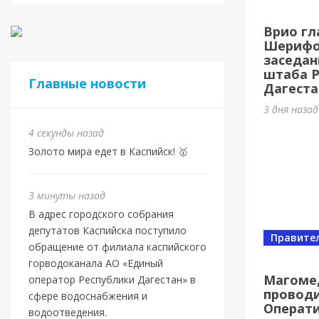
Евро
Врио гл
Шами
Шерифов
заседан
8 минут н
штаба 
Главные новости
Дагеста
3 дня наза
4 секунды назад
Золото мира едет в Каспийск! 🥇
3 минуты назад
В адрес городского собрания
депутатов Каспийска поступило
Правите
обращение от филиала каспийского
Новост
горводоканала АО «Единый
Маго
Магоме
оператор Республики Дагестан» в
проводи
ново
сфере водоснабжения и
Операт
водоотведения.