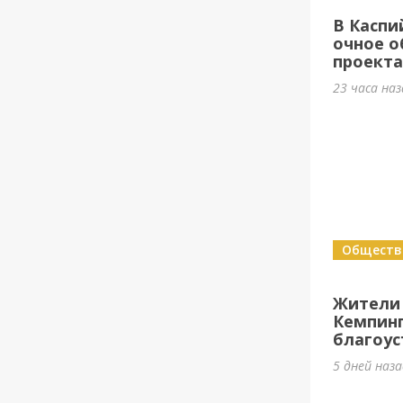
В Каспи
очное о
проект
23 часа на
Обществ
Жители
Кемпин
благоус
5 дней наз