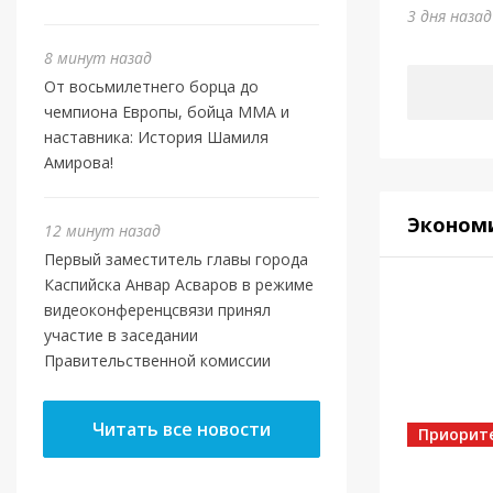
Отеч
3 дня наза
3 дня наз
8 минут назад
От восьмилетнего борца до
чемпиона Европы, бойца ММА и
наставника: История Шамиля
Амирова!
Эконом
12 минут назад
Первый заместитель главы города
Каспийска Анвар Асваров в режиме
видеоконференцсвязи принял
участие в заседании
Правительственной комиссии
Власть
Касп
Читать все новости
МБУ 
Приорит
4 дня наз