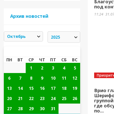
Благоус
под кон
11:24
31.0
Архив новостей
ОКТЯБРЬ 2025
«
»
ПН
ВТ
СР
ЧТ
ПТ
СБ
ВС
1
2
3
4
5
Приорит
6
7
8
9
10
11
12
13
14
15
16
17
18
19
Врио гл
Шерифов
20
21
22
23
24
25
26
группой
где обс
27
28
29
30
31
по...