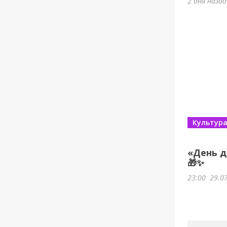
2 дня наза
Культур
«День д
🎁✨
23:00
29.0