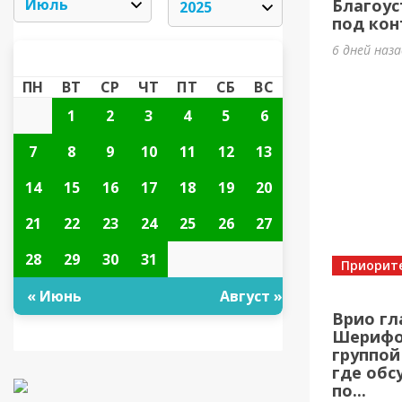
Благоус
под кон
6 дней наз
ИЮЛЬ 2025
«
»
ПН
ВТ
СР
ЧТ
ПТ
СБ
ВС
1
2
3
4
5
6
7
8
9
10
11
12
13
14
15
16
17
18
19
20
21
22
23
24
25
26
27
28
29
30
31
Приорит
« Июнь
Август »
Врио гл
Шерифов
группой
где обс
по...