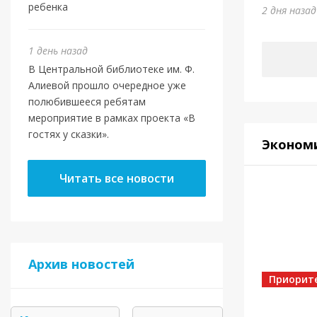
Юми
ребенка
2 дня наза
5 дней на
1 день назад
В Центральной библиотеке им. Ф.
Алиевой прошло очередное уже
полюбившееся ребятам
мероприятие в рамках проекта «В
гостях у сказки».
Эконом
Читать все новости
Спорт
Архив новостей
Золот
Приорит
5 дней на