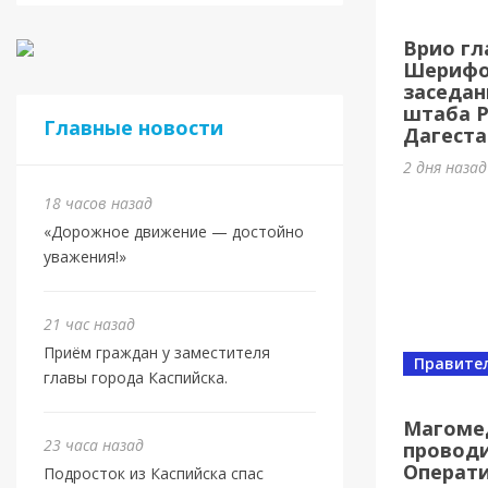
Касп
Врио гл
МБУ 
Шерифов
заседан
3 дня наз
штаба 
Главные новости
Дагеста
2 дня наза
18 часов назад
«Дорожное движение — достойно
уважения!»
21 час назад
Приём граждан у заместителя
Правите
главы города Каспийска.
Спорт
Юбил
Магоме
23 часа назад
проводи
олим
Операт
Подросток из Каспийска спас