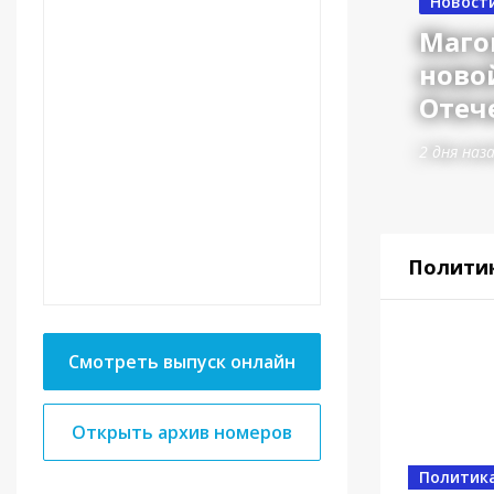
Новост
Маго
ново
Отеч
2 дня наз
Полити
Смотреть выпуск онлайн
Открыть архив номеров
Власть
Политик