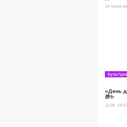
18 часов н
Культур
«День д
🎁✨
23:00
29.0