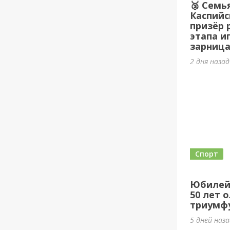
🥉 Семь
Каспийс
призёр 
этапа и
зарница
2 дня наза
Спорт
Юбилей
50 лет 
триумф
5 дней наз