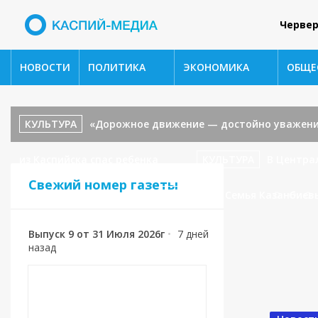
Червер
НОВОСТИ
ПОЛИТИКА
ЭКОНОМИКА
ОБЩЕ
КУЛЬТУРА
«Дорожное движение — достойно уважени
из Каспийска спас ребенка
КУЛЬТУРА
В Центра
Свежий номер газеты
«В гостях у сказки».
СПОРТ
🥉 Семья Казанбиев
Выпуск 9 от 31 Июля 2026г
•
7 дней
назад