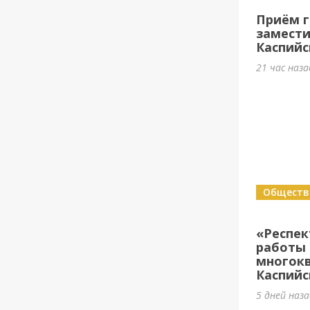
Приём г
замести
Каспийс
21 час наз
Обществ
«Респе
работы 
многок
Каспийс
5 дней наз