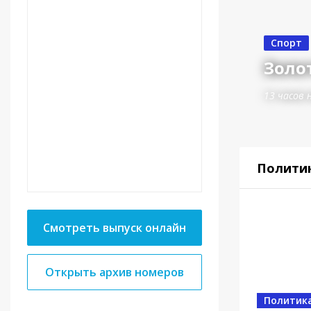
Спорт
Золот
13 часов 
Полити
Смотреть выпуск онлайн
Открыть архив номеров
Спорт
От в
Политик