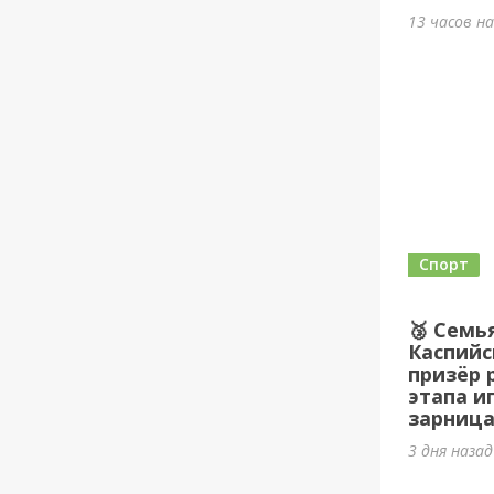
13 часов н
Спорт
🥉 Семь
Каспийс
призёр 
этапа и
зарница
3 дня наза