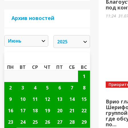
Благоус
под кон
11:24
31.0
Архив новостей
ИЮНЬ 2025
«
»
ПН
ВТ
СР
ЧТ
ПТ
СБ
ВС
1
Приорит
2
3
4
5
6
7
8
9
10
11
12
13
14
15
Врио гл
Шерифов
16
17
18
19
20
21
22
группой
где обс
23
24
25
26
27
28
29
по...