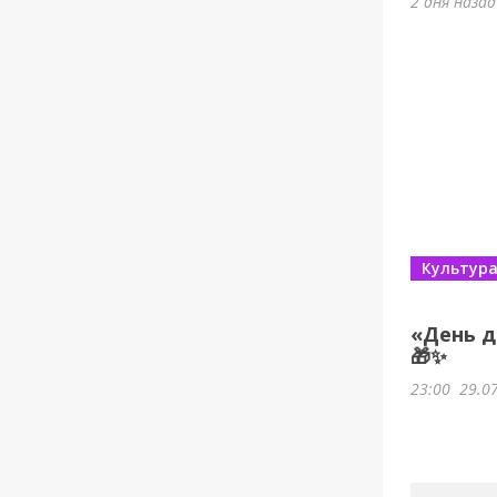
2 дня наза
Культур
«День д
🎁✨
23:00
29.0