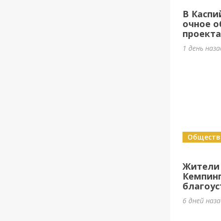
В Каспи
очное о
проект
1 день наз
Обществ
Жители
Кемпин
благоус
6 дней наз