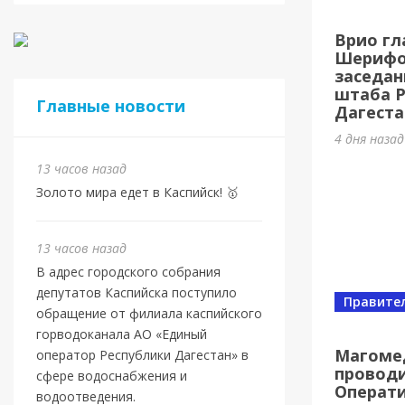
Евро
Врио гл
Шами
Шерифов
заседан
13 часов 
штаба 
Главные новости
Дагеста
4 дня наза
13 часов назад
Золото мира едет в Каспийск! 🥇
13 часов назад
В адрес городского собрания
депутатов Каспийска поступило
Правите
обращение от филиала каспийского
Новост
горводоканала АО «Единый
Маго
Магоме
оператор Республики Дагестан» в
проводи
ново
сфере водоснабжения и
Операт
водоотведения.