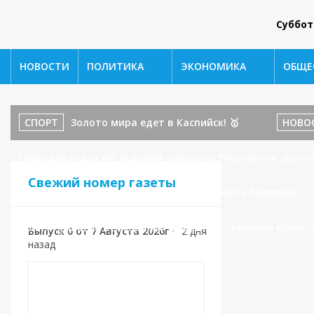
Суббот
НОВОСТИ
ПОЛИТИКА
ЭКОНОМИКА
ОБЩЕ
СПОРТ
Золото мира едет в Каспийск! 🥇
НОВО
горводоканала АО «Единый оператор Республики Дагест
Свежий номер газеты
бойца ММА и наставника: История Шамиля Амирова!
принял участие в заседании Правительственной комисс
Выпуск 0 от 7 Августа 2026г
•
2 дня
назад