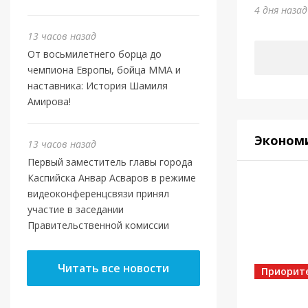
Отеч
4 дня наза
4 дня наз
13 часов назад
От восьмилетнего борца до
чемпиона Европы, бойца ММА и
наставника: История Шамиля
Амирова!
Эконом
13 часов назад
Первый заместитель главы города
Каспийска Анвар Асваров в режиме
видеоконференцсвязи принял
участие в заседании
Правительственной комиссии
Власть
Касп
Читать все новости
МБУ 
Приорит
5 дней на