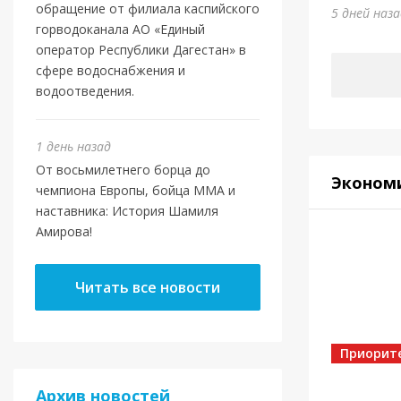
Шами
обращение от филиала каспийского
5 дней наз
горводоканала АО «Единый
1 день на
оператор Республики Дагестан» в
сфере водоснабжения и
водоотведения.
1 день назад
От восьмилетнего борца до
Эконом
чемпиона Европы, бойца ММА и
наставника: История Шамиля
Амирова!
Новост
Читать все новости
Маго
ново
Отеч
Приорит
Архив новостей
5 дней на