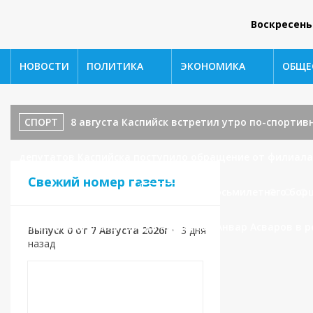
Воскресень
НОВОСТИ
ПОЛИТИКА
ЭКОНОМИКА
ОБЩЕ
СПОРТ
8 августа Каспийск встретил утро по-спортив
депутатов Каспийска поступило обращение от филиала 
Свежий номер газеты
водоотведения.
СПОРТ
От восьмилетнего бор
заместитель главы города Каспийска Анвар Асваров в 
Выпуск 0 от 7 Августа 2026г
•
3 дня
назад