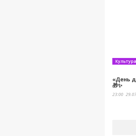
Культур
«День д
🎁✨
23:00
29.0