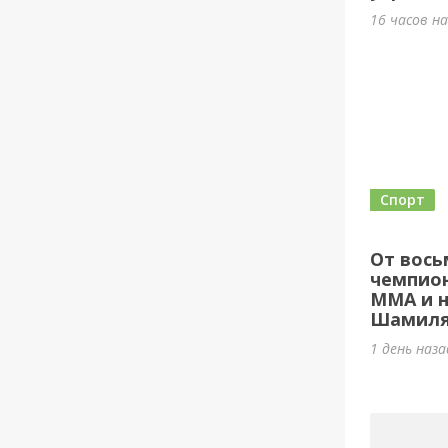
16 часов н
Спорт
От вось
чемпион
ММА и н
Шамиля
1 день наз