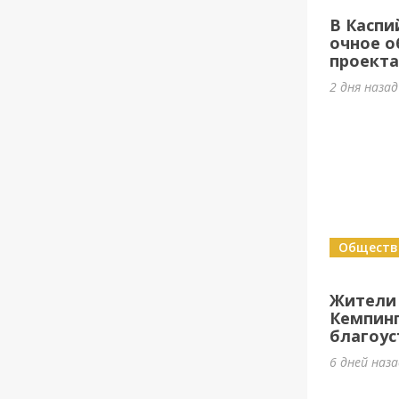
В Каспи
очное о
проект
2 дня назад
Обществ
Жители
Кемпин
благоус
6 дней наз