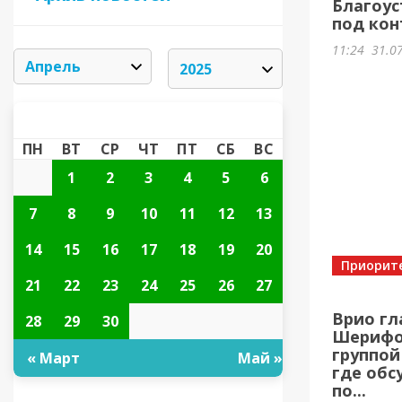
Благоус
под кон
11:24
31.0
АПРЕЛЬ 2025
«
»
ПН
ВТ
СР
ЧТ
ПТ
СБ
ВС
1
2
3
4
5
6
7
8
9
10
11
12
13
14
15
16
17
18
19
20
Приорит
21
22
23
24
25
26
27
Врио гл
28
29
30
Шерифов
группой
« Март
Май »
где обс
по...