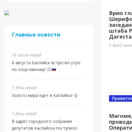
Спорт
Врио гл
Золот
Шерифов
заседан
1 день на
штаба 
Главные новости
Дагеста
5 дней наз
16 часов назад
8 августа Каспийск встретил утро
по-спортивному!
🏃‍♂️
1 день назад
Золото мира едет в Каспийск! 🥇
Правите
Спорт
От в
1 день назад
Магоме
проводи
В адрес городского собрания
Евро
Операт
депутатов Каспийска поступило