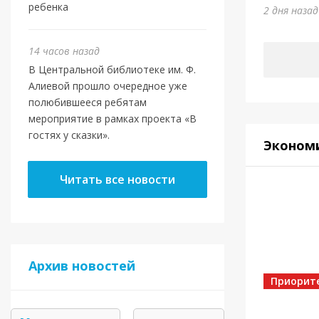
Юми
ребенка
2 дня наза
5 дней на
14 часов назад
В Центральной библиотеке им. Ф.
Алиевой прошло очередное уже
полюбившееся ребятам
мероприятие в рамках проекта «В
гостях у сказки».
Эконом
Читать все новости
Спорт
Архив новостей
Золот
Приорит
5 дней на