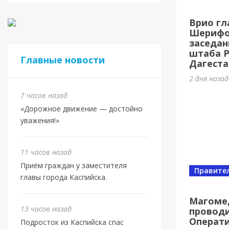
Касп
Врио гл
МБУ 
Шерифов
заседан
3 дня наз
штаба 
Главные новости
Дагеста
2 дня наза
7 часов назад
«Дорожное движение — достойно
уважения!»
11 часов назад
Приём граждан у заместителя
Правите
главы города Каспийска.
Спорт
Юбил
Магоме
13 часов назад
проводи
олим
Операт
Подросток из Каспийска спас