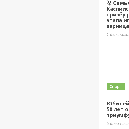
🥉 Семь
Каспийс
призёр 
этапа и
зарница
1 день наз
Спорт
Юбилей
50 лет 
триумф
5 дней наз