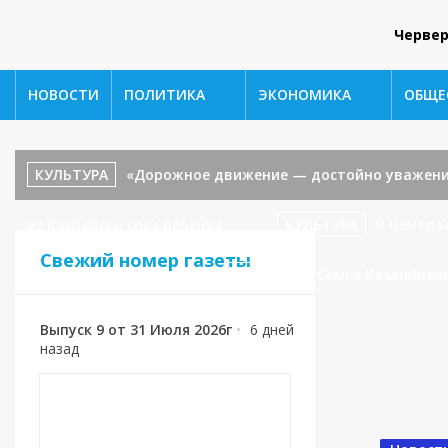
Червер
НОВОСТИ
ПОЛИТИКА
ЭКОНОМИКА
ОБЩЕ
КУЛЬТУРА
«Дорожное движение — достойно уважени
из Каспийска спас ребенка
КУЛЬТУРА
В Центра
Свежий номер газеты
«В гостях у сказки».
СПОРТ
🥉 Семья Казанбиев
Выпуск 9 от 31 Июля 2026г
•
6 дней
назад