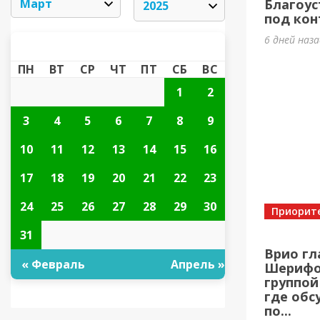
Благоус
под кон
6 дней наз
МАРТ 2025
«
»
ПН
ВТ
СР
ЧТ
ПТ
СБ
ВС
1
2
3
4
5
6
7
8
9
10
11
12
13
14
15
16
17
18
19
20
21
22
23
24
25
26
27
28
29
30
Приорит
31
Врио гл
« Февраль
Апрель »
Шерифов
группой
где обс
по...