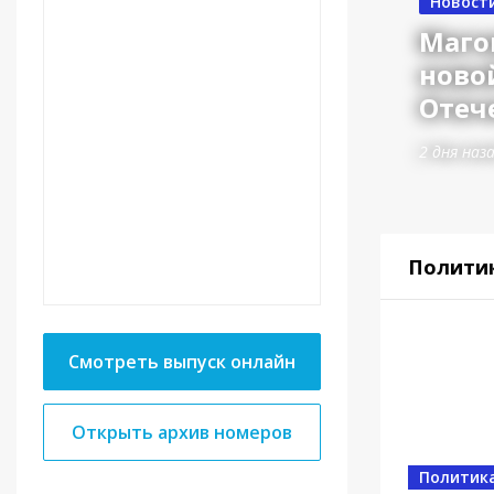
Новост
Маго
ново
Отеч
2 дня наз
Полити
Смотреть выпуск онлайн
Открыть архив номеров
Власть
Политик