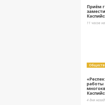
Приём г
замести
Каспийс
11 часов н
Обществ
«Респе
работы 
многок
Каспийс
4 дня назад