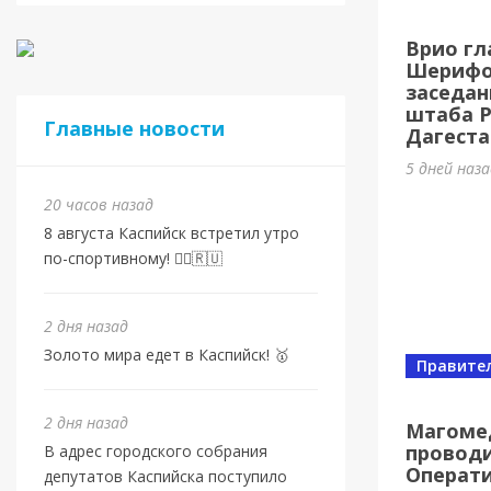
Спорт
Врио гл
Золот
Шерифов
заседан
2 дня наз
штаба 
Главные новости
Дагеста
5 дней наз
20 часов назад
8 августа Каспийск встретил утро
по-спортивному! 🏃‍♂️🇷🇺
2 дня назад
Золото мира едет в Каспийск! 🥇
Правите
Спорт
От в
2 дня назад
Магоме
проводи
В адрес городского собрания
Евро
Операт
депутатов Каспийска поступило