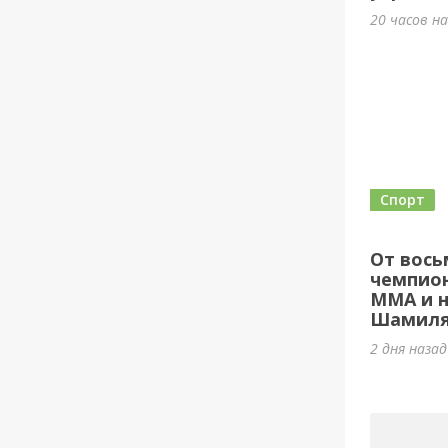
20 часов н
Спорт
От вось
чемпион
ММА и н
Шамиля
2 дня наза