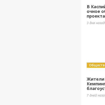
В Каспи
очное о
проект
3 дня назад
Обществ
Жители
Кемпин
благоус
7 дней наз