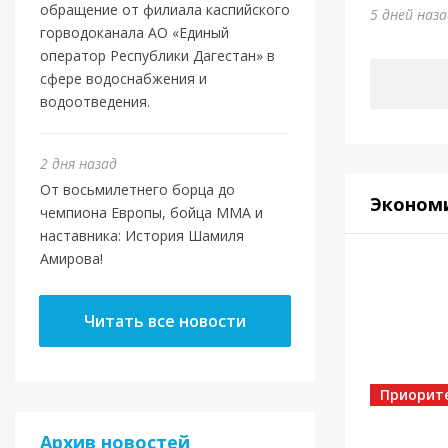
Шами
обращение от филиала каспийского
5 дней наз
горводоканала АО «Единый
2 дня наз
оператор Республики Дагестан» в
сфере водоснабжения и
водоотведения.
2 дня назад
От восьмилетнего борца до
Эконом
чемпиона Европы, бойца ММА и
наставника: История Шамиля
Амирова!
Новост
Читать все новости
Маго
ново
Отеч
Приорит
Архив новостей
5 дней на