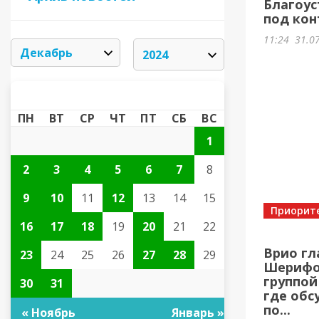
Благоус
под кон
11:24
31.0
ДЕКАБРЬ 2024
«
»
ПН
ВТ
СР
ЧТ
ПТ
СБ
ВС
1
2
3
4
5
6
7
8
9
10
11
12
13
14
15
Приорит
16
17
18
19
20
21
22
Врио гл
23
24
25
26
27
28
29
Шерифов
группой
30
31
где обс
по...
« Ноябрь
Январь »