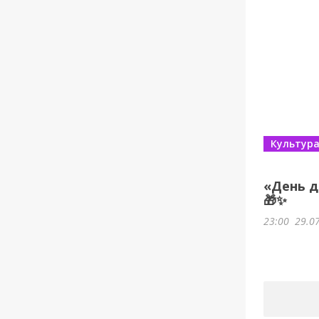
Культур
«День д
🎁✨
23:00
29.0