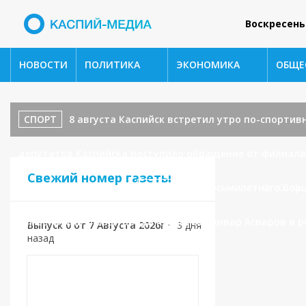
Воскресень
НОВОСТИ
ПОЛИТИКА
ЭКОНОМИКА
ОБЩЕ
СПОРТ
8 августа Каспийск встретил утро по-спортивном
депутатов Каспийска поступило обращение от филиала 
Свежий номер газеты
водоотведения.
СПОРТ
От восьмилетнего бор
заместитель главы города Каспийска Анвар Асваров в 
Выпуск 0 от 7 Августа 2026г
•
3 дня
назад