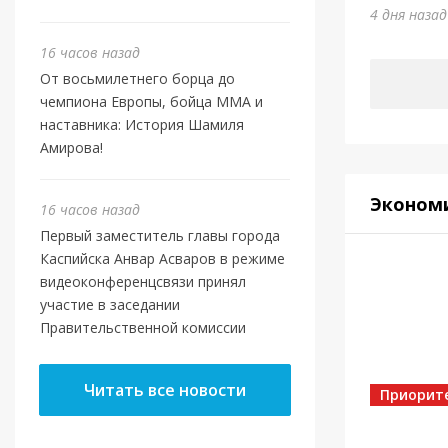
Отеч
4 дня наза
4 дня наз
16 часов назад
От восьмилетнего борца до
чемпиона Европы, бойца ММА и
наставника: История Шамиля
Амирова!
Эконом
16 часов назад
Первый заместитель главы города
Каспийска Анвар Асваров в режиме
видеоконференцсвязи принял
участие в заседании
Правительственной комиссии
Власть
Касп
Читать все новости
МБУ 
Приорит
5 дней на