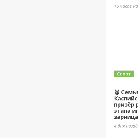
16 часов н
Спорт
🥉 Семь
Каспийс
призёр 
этапа и
зарница
4 дня наза