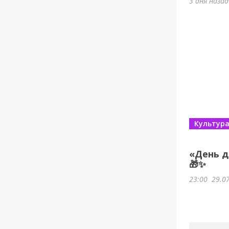
3 дня наза
Культур
«День д
🎁✨
23:00
29.0