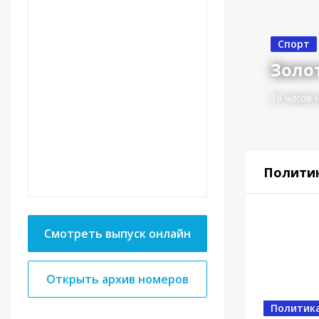
Спорт
Золот
16 часов 
Полити
Смотреть выпуск онлайн
Открыть архив номеров
Спорт
От в
Политик