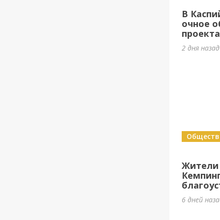
В Каспи
очное о
проект
2 дня наза
Обществ
Жители
Кемпин
благоус
6 дней наз