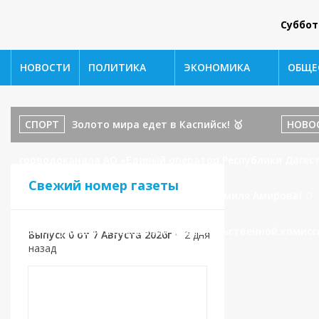
Суббот
НОВОСТИ
ПОЛИТИКА
ЭКОНОМИКА
ОБЩЕ
СПОРТ
Золото мира едет в Каспийск! 🥇
НОВО
горводоканала АО «Единый оператор Республики Дагест
Свежий номер газеты
бойца ММА и наставника: История Шамиля Амирова!
принял участие в заседании Правительственной комисс
Выпуск 0 от 7 Августа 2026г
•
2 дня
назад