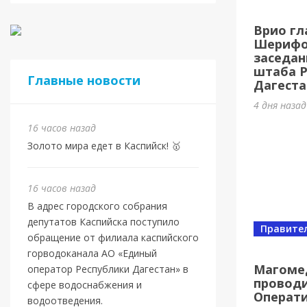
Евро
Врио гл
Шами
Шерифов
заседан
16 часов 
штаба 
Главные новости
Дагеста
4 дня наза
16 часов назад
Золото мира едет в Каспийск! 🥇
16 часов назад
В адрес городского собрания
депутатов Каспийска поступило
Правите
обращение от филиала каспийского
Новост
горводоканала АО «Единый
Маго
Магоме
оператор Республики Дагестан» в
проводи
ново
сфере водоснабжения и
Операт
водоотведения.