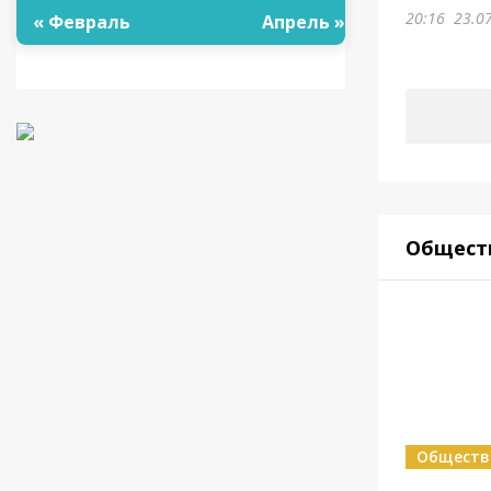
20:16
23.0
« Февраль
Апрель »
Общест
Обществ