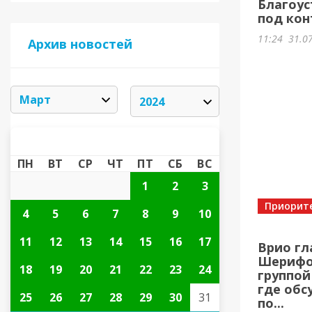
Благоус
под кон
11:24
31.0
Архив новостей
МАРТ 2024
«
»
ПН
ВТ
СР
ЧТ
ПТ
СБ
ВС
1
2
3
Приорит
4
5
6
7
8
9
10
11
12
13
14
15
16
17
Врио гл
Шерифов
18
19
20
21
22
23
24
группой
где обс
25
26
27
28
29
30
31
по...