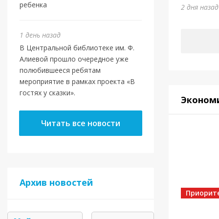
Юми
ребенка
2 дня наза
5 дней на
1 день назад
В Центральной библиотеке им. Ф.
Алиевой прошло очередное уже
полюбившееся ребятам
мероприятие в рамках проекта «В
гостях у сказки».
Эконом
Читать все новости
Спорт
Архив новостей
Золот
Приорит
5 дней на