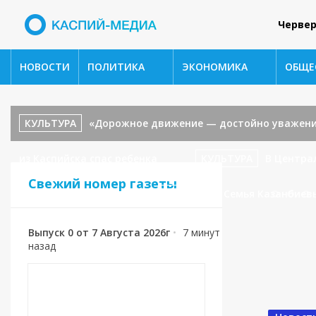
Червер
НОВОСТИ
ПОЛИТИКА
ЭКОНОМИКА
ОБЩЕ
КУЛЬТУРА
«Дорожное движение — достойно уважени
из Каспийска спас ребенка
КУЛЬТУРА
В Центра
Свежий номер газеты
«В гостях у сказки».
СПОРТ
🥉 Семья Казанбиев
Выпуск 0 от 7 Августа 2026г
•
7 минут
назад