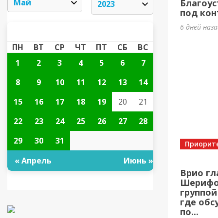
Благоус
под кон
6 дней наз
МАЙ 2023
«
»
ПН
ВТ
СР
ЧТ
ПТ
СБ
ВС
1
2
3
4
5
6
7
8
9
10
11
12
13
14
15
16
17
18
19
20
21
22
23
24
25
26
27
28
29
30
31
Приорит
« Апрель
Июнь »
Врио гл
Шерифов
группой
где обс
по...