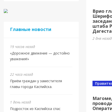
Касп
Врио гл
МБУ 
Шерифов
заседан
3 дня наз
штаба 
Главные новости
Дагеста
2 дня наза
19 часов назад
«Дорожное движение — достойно
уважения!»
22 часа назад
Приём граждан у заместителя
Правите
главы города Каспийска.
Спорт
Юбил
Магоме
1 день назад
проводи
олим
Операт
Подросток из Каспийска спас