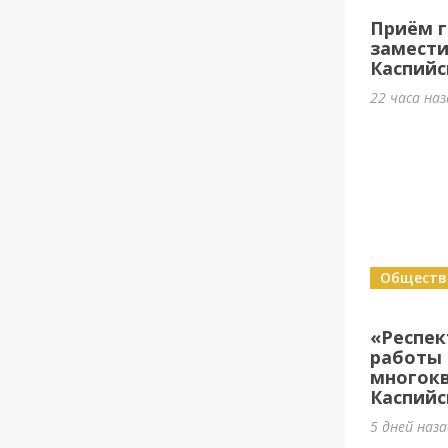
Приём г
замести
Каспийс
22 часа на
Обществ
«Респе
работы 
многок
Каспийс
5 дней наз