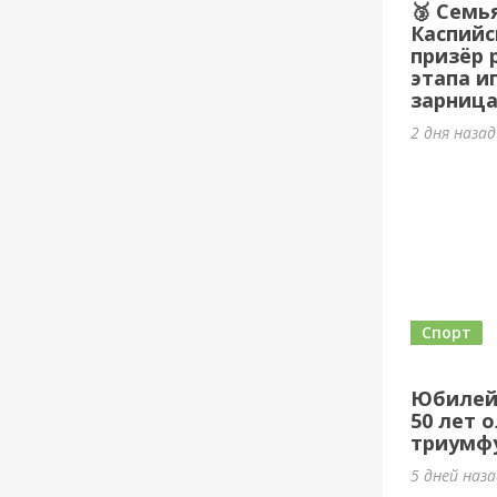
🥉 Семь
Каспийс
призёр 
этапа и
зарница
2 дня наза
Спорт
Юбилей
50 лет 
триумф
5 дней наз