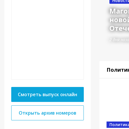
Новост
Маго
ново
Отеч
2 дня наз
Полити
Смотреть выпуск онлайн
Открыть архив номеров
Власть
Политик