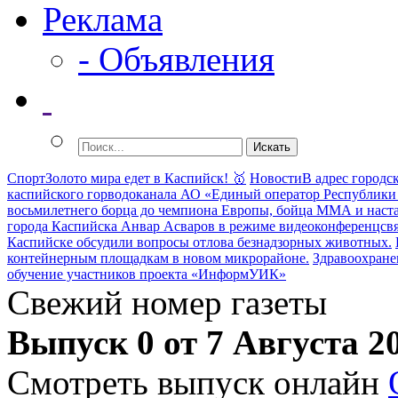
Реклама
- Объявления
Спорт
Золото мира едет в Каспийск! 🥇
Новости
В адрес городс
каспийского горводоканала АО «Единый оператор Республики 
восьмилетнего борца до чемпиона Европы, бойца ММА и наст
города Каспийска Анвар Асваров в режиме видеоконференцсвя
Каспийске обсудили вопросы отлова безнадзорных животных.
контейнерным площадкам в новом микрорайоне.
Здравоохране
обучение участников проекта «ИнформУИК»
Свежий номер газеты
Выпуск 0 от 7 Августа 2
Смотреть выпуск онлайн