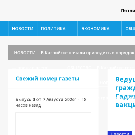
Пятн
НОВОСТИ
ПОЛИТИКА
ЭКОНОМИКА
ОБЩ
НОВОСТИ
В Каспийске начали приводить в порядо
— прежде всего!
ОБЩЕСТВО
В Каспийске сос
Веду
Свежий номер газеты
ул. Ленина, 17 — завершаются!
НОВОСТИ
В К
граж
Гадж
уважения!»
ОБЩЕСТВО
Приём граждан у заме
Выпуск 0 от 7 Августа 2026г
•
18
вакц
часов назад
Новости