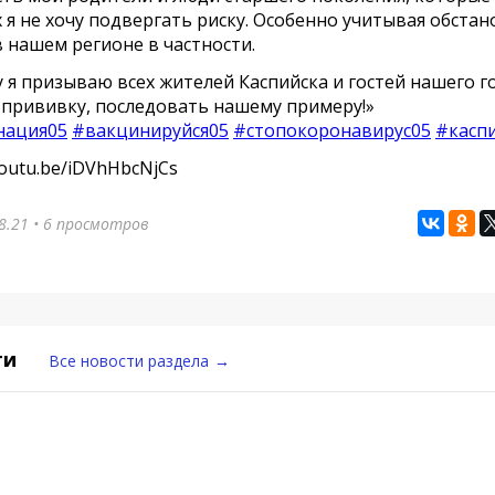
 я не хочу подвергать риску. Особенно учитывая обстан
в нашем регионе в частности.
 я призываю всех жителей Каспийска и гостей нашего г
 прививку, последовать нашему примеру!»
нация05
#вакцинируйся05
#стопокоронавирус05
#касп
youtu.be/iDVhHbcNjCs
8.21
• 6 просмотров
ти
Все новости раздела
→