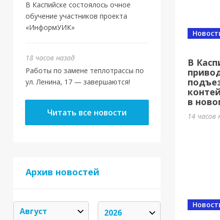
В Каспийске состоялось очное
обучение участников проекта
«ИнформУИК»
Новост
18 часов назад
В Касп
Работы по замене теплотрассы по
привод
подъез
ул. Ленина, 17 — завершаются!
конте
в ново
Читать все новости
14 часов 
Архив новостей
Новост