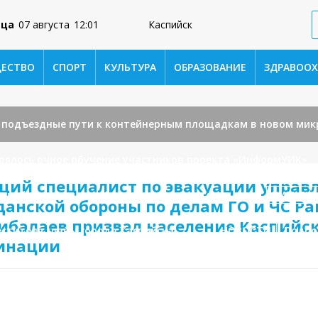
ица
07 августа
12:01
Каспийск
ЕСТВО
СПОРТ
КУЛЬТУРА
ОБРАЗОВАНИЕ
ЗДРАВООХ
к подъездные пути к контейнерным площадкам в новом мик
тоялось очное обучение участников проекта «ИнформУИК»
щий специалист по эвакуации управ
аспийске усилили работу по вывозу мусора.
КУЛЬТУР
данской обороны по делам ГО и ЧС Р
ибалаев призвал население Каспийск
стителя главы города Каспийска.
НОВОСТИ
Подрос
инации