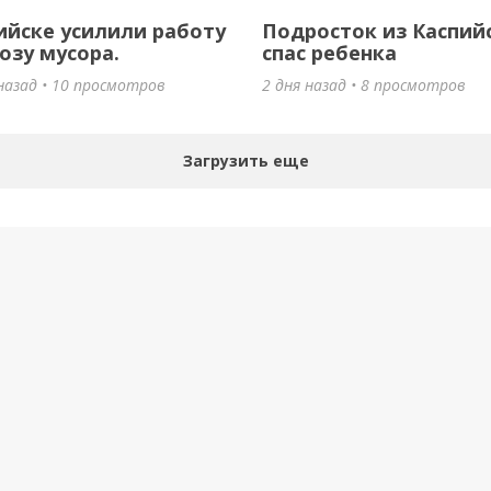
ийске усилили работу
Подросток из Каспий
озу мусора.
спас ребенка
назад • 10 просмотров
2 дня назад • 8 просмотров
Загрузить еще