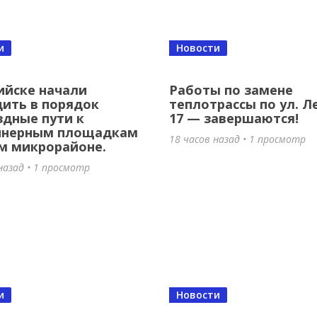
и
Новости
ийске начали
Работы по замене
ить в порядок
теплотрассы по ул. Л
дные пути к
17 — завершаются!
йнерным площадкам
18 часов назад • 1 просмотр
м микрорайоне.
назад • 1 просмотр
и
Новости