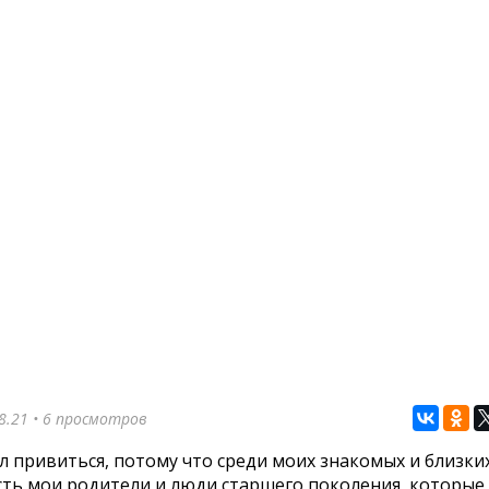
8.21
• 6 просмотров
л привиться, потому что среди моих знакомых и близки
сть мои родители и люди старшего поколения, которые