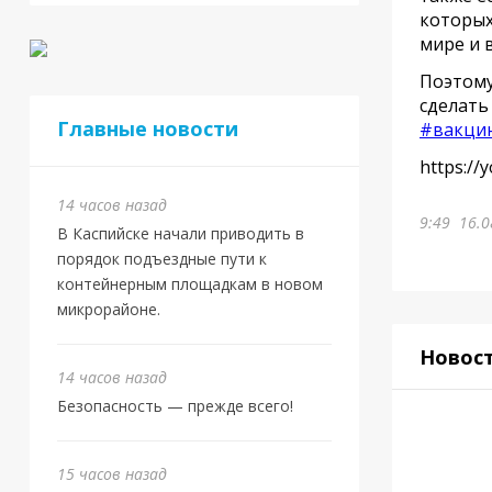
которых
мире и 
Поэтому
сделать
Главные новости
#вакци
https://
14 часов назад
9:49
16.0
В Каспийске начали приводить в
порядок подъездные пути к
контейнерным площадкам в новом
микрорайоне.
Новос
14 часов назад
Безопасность — прежде всего!
15 часов назад