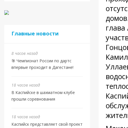
отсут
домов
глава
Главные новости
участ
Гонцо
8 часов назад
Камил
🎯 Чемпионат России по дартс
Уллае
впервые проходит в Дагестане!
водос
тепло
18 часов назад
В Каспийске в шахматном клубе
Каспи
прошли соревнования
обслу
жител
18 часов назад
Каспийск представляет свой проект