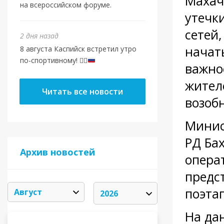
Махач
на всероссийском форуме.
утечк
сетей
2 дня назад
начат
8 августа Каспийск встретил утро
по-спортивному!
🏃‍♂️
важно
жител
Читать все новости
возоб
Минис
РД Ба
Архив новостей
опера
предс
поэта
На да
АВГУСТ 2026
«
»