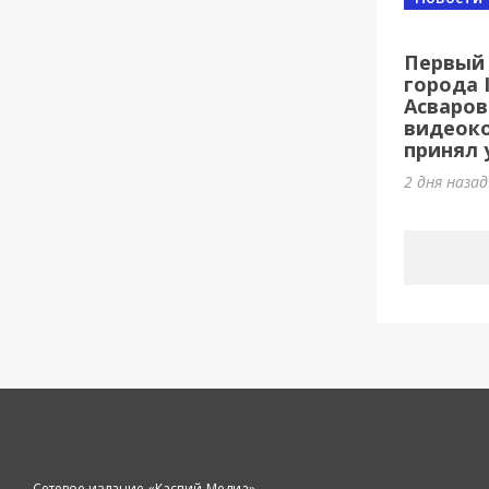
Первый 
города 
Асваров
видеок
принял у
2 дня наза
Сетевое издание «Каспий-Медиа»