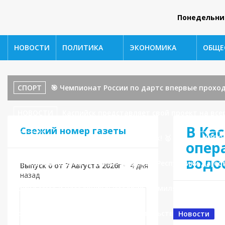
Понедельни
НОВОСТИ
ПОЛИТИКА
ЭКОНОМИКА
ОБЩЕ
СПОРТ
🎯 Чемпионат России по дартс впервые проход
НОВОСТИ
Каспийск представляет свой проект на все
В Ка
Свежий номер газеты
СПОРТ
Золото мира едет в Каспийск! 🥇
НОВО
опер
водо
горводоканала АО «Единый оператор Республики Дагест
Выпуск 0 от 7 Августа 2026г
•
4 дня
назад
бойца ММА и наставника: История Шамиля Амирова!
принял участие в заседании Правительственной комисс
Новости