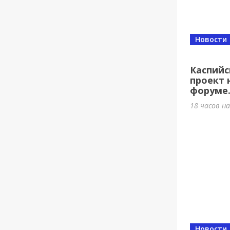
Новости
Каспийс
проект 
форуме
18 часов н
Новости