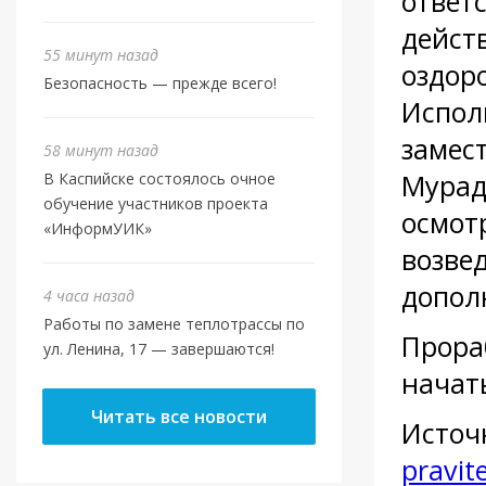
ответ
дейст
55 минут назад
оздор
Безопасность — прежде всего!
Испол
замес
58 минут назад
Мурад
В Каспийске состоялось очное
обучение участников проекта
осмот
«ИнформУИК»
возве
допол
4 часа назад
Работы по замене теплотрассы по
Прора
ул. Ленина, 17 — завершаются!
начат
Читать все новости
Источ
pravit