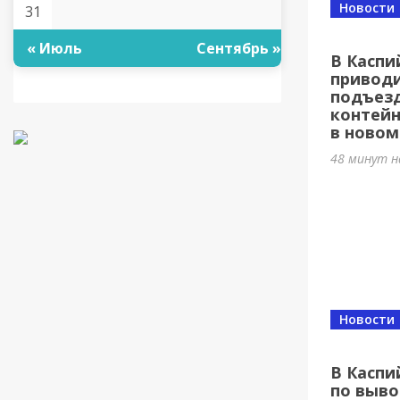
Новости
31
« Июль
Сентябрь »
В Каспи
приводи
подъезд
контей
в новом
48 минут н
Новости
В Каспи
по выво