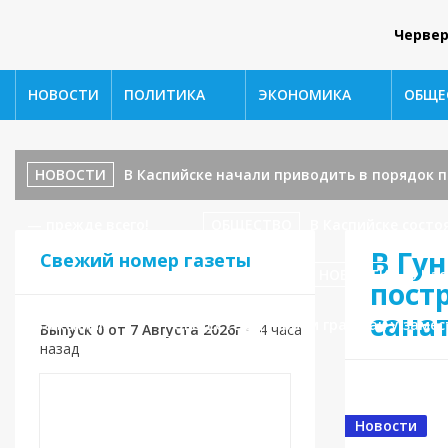
Червер
НОВОСТИ
ПОЛИТИКА
ЭКОНОМИКА
ОБЩЕ
НОВОСТИ
В Каспийске начали приводить в порядок
— прежде всего!
ОБЩЕСТВО
В Каспийске сост
В Гу
Свежий номер газеты
ул. Ленина, 17 — завершаются!
НОВОСТИ
В Кас
пост
сана
уважения!»
ОБЩЕСТВО
Приём граждан у замес
Выпуск 0 от 7 Августа 2026г
•
4 часа
назад
Новости