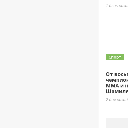
1 день наз
Спорт
От вось
чемпион
ММА и н
Шамиля
2 дня наза