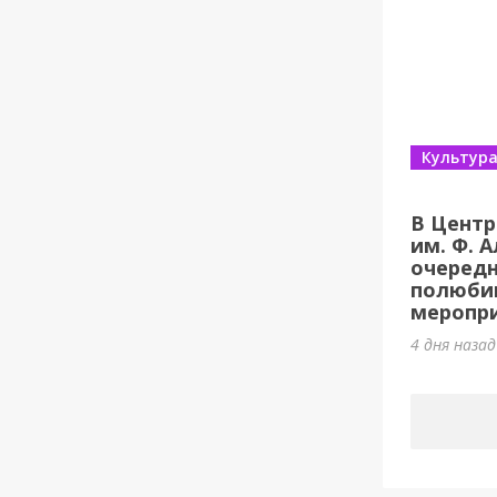
Культур
В Центр
им. Ф. 
очеред
полюби
меропри
4 дня наза