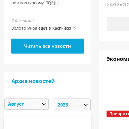
Золот
по-спортивному! 🏃‍♂️🇷🇺
5 дней наз
2 дня наз
2 дня назад
Золото мира едет в Каспийск! 🥇
Читать все новости
Эконом
Архив новостей
Спорт
От в
Евро
Шами
Приорит
АВГУСТ 2026
«
»
2 дня наз