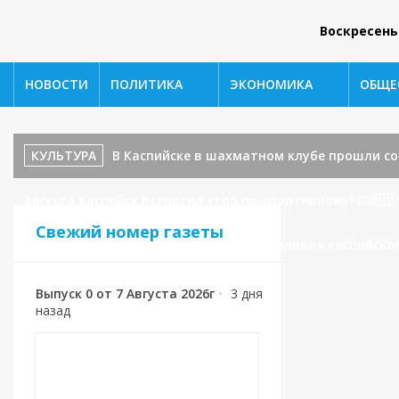
Воскресень
НОВОСТИ
ПОЛИТИКА
ЭКОНОМИКА
ОБЩЕ
КУЛЬТУРА
В Каспийске в шахматном клубе прошли с
августа Каспийск встретил утро по-спортивному! 🏃‍♂️🇷🇺
Свежий номер газеты
Каспийска поступило обращение от филиала каспийског
Выпуск 0 от 7 Августа 2026г
•
3 дня
назад