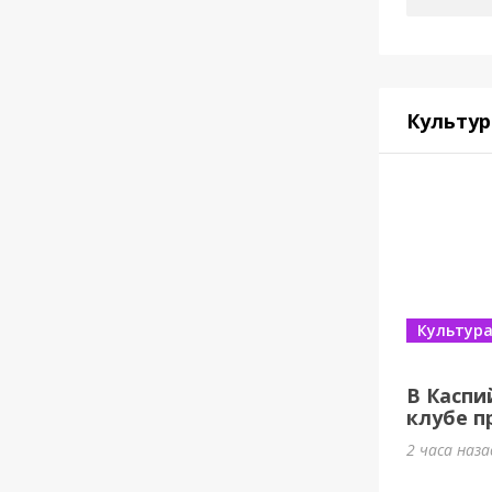
Культур
Культур
В Каспи
клубе п
2 часа наза