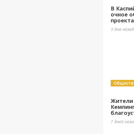
В Каспи
очное о
проект
3 дня наза
Обществ
Жители
Кемпин
благоус
7 дней наз