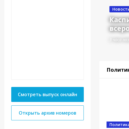
Новост
Касп
всер
3 часа на
Полити
Смотреть выпуск онлайн
Открыть архив номеров
Спорт
Политик