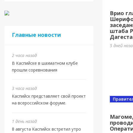
8 авг
Врио гл
спорт
Шерифов
заседан
1 день на
штаба 
Главные новости
Дагеста
5 дней наз
2 часа назад
В Каспийске в шахматном клубе
прошли соревнования
3 часа назад
Каспийск представляет свой проект
Правите
на всероссийском форуме.
Магоме
1 день назад
проводи
Спорт
Операт
8 августа Каспийск встретил утро