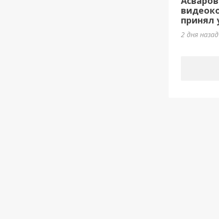
Асваров
видеок
принял у
2 дня наза