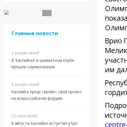
Олимп
показ
Олимп
Главные новости
Врио 
Мелик
5 минут назад
участ
В Каспийске в шахматном клубе
прошли соревнования
им да
Респу
8 минут назад
горди
Каспийск представляет свой проект
на всероссийском форуме.
Подро
источ
22 часа назад
centre
8 августа Каспийск встретил утро