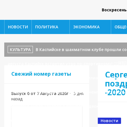
Воскресень
НОВОСТИ
ПОЛИТИКА
ЭКОНОМИКА
ОБЩЕ
КУЛЬТУРА
В Каспийске в шахматном клубе прошли с
августа Каспийск встретил утро по-спортивному! 🏃‍♂️🇷🇺
Серг
Свежий номер газеты
Каспийска поступило обращение от филиала каспийског
позд
-2020
СПОРТ
От восьмилетнего борца до чемпиона Европы
Выпуск 0 от 7 Августа 2026г
•
3 дня
назад
Каспийска Анвар Асваров в режиме видеоконференцсвяз
отлова безнадзорных животных.
Новости