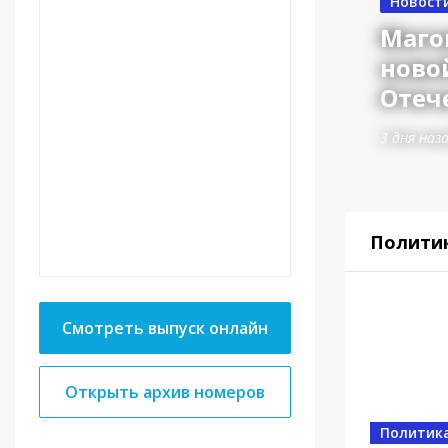
Новост
Маго
ново
Отеч
3 дня наз
Полити
Смотреть выпуск онлайн
Открыть архив номеров
Власть
Политик