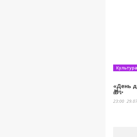
Культур
«День д
🎁✨
23:00
29.0