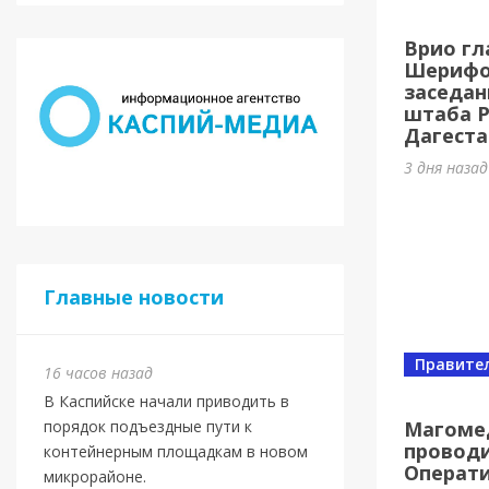
Касп
Врио гл
МБУ 
Шерифов
заседан
4 дня наз
штаба 
Дагеста
3 дня наза
Главные новости
Правите
16 часов назад
Спорт
В Каспийске начали приводить в
Юбил
Магоме
порядок подъездные пути к
проводи
олим
контейнерным площадкам в новом
Операт
микрорайоне.