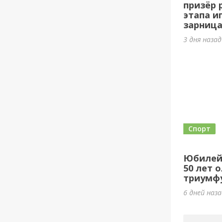
призёр 
этапа и
зарница
3 дня наза
Спорт
Юбилей
50 лет 
триумф
6 дней наз