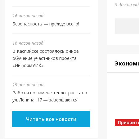
Юми
3 дня наза
6 дней на
16 часов назад
Безопасность — прежде всего!
16 часов назад
В Каспийске состоялось очное
обучение участников проекта
Эконом
«ИнформУИК»
19 часов назад
Работы по замене теплотрассы по
ул. Ленина, 17 — завершаются!
Спорт
Читать все новости
Золот
Приорит
6 дней на