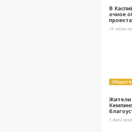
В Каспи
очное о
проект
16 часов н
Обществ
Жители
Кемпин
благоус
5 дней наз