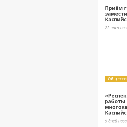
Приём г
замести
Каспийс
22 часа на
Обществ
«Респе
работы 
многок
Каспийс
5 дней наз