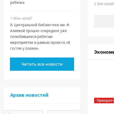
Юми
ребенка
2 дня наза
5 дней на
1 день назад
В Центральной библиотеке им. Ф.
Алиевой прошло очередное уже
полюбившееся ребятам
мероприятие в рамках проекта «В
гостях у сказки».
Эконом
Читать все новости
Спорт
Архив новостей
Золот
Приорит
5 дней на