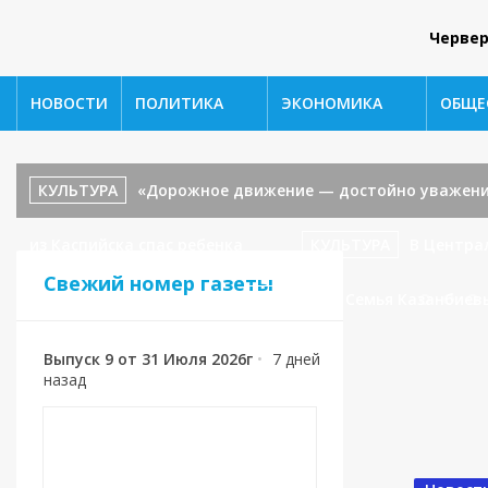
Червер
НОВОСТИ
ПОЛИТИКА
ЭКОНОМИКА
ОБЩЕ
КУЛЬТУРА
«Дорожное движение — достойно уважени
из Каспийска спас ребенка
КУЛЬТУРА
В Центра
Свежий номер газеты
«В гостях у сказки».
СПОРТ
🥉 Семья Казанбиев
Выпуск 9 от 31 Июля 2026г
•
7 дней
назад