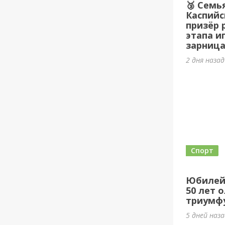
🥉 Семь
Каспийс
призёр 
этапа и
зарница
2 дня наза
Спорт
Юбилей
50 лет 
триумф
5 дней наз