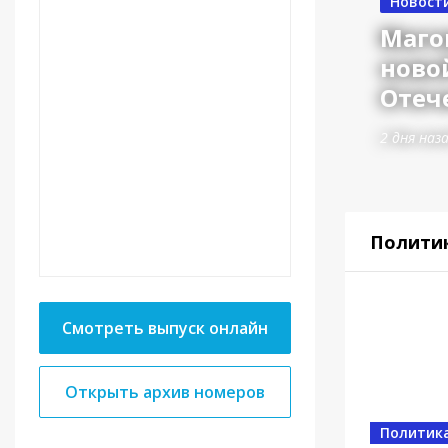
Новост
Маго
ново
Отеч
2 дня наз
Полити
Смотреть выпуск онлайн
Открыть архив номеров
Власть
Политик